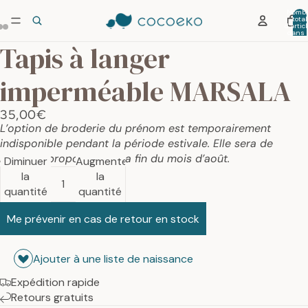
Nombr
total
d’artic
dans 
panier:
Tapis à langer
imperméable MARSALA
35,00€
L’option de broderie du prénom est temporairement
indisponible pendant la période estivale. Elle sera de
nouveau proposée dès la fin du mois d’août.
Diminuer
Augmenter
la
la
quantité
quantité
Me prévenir en cas de retour en stock
Ajouter à une liste de naissance
Expédition rapide
Retours gratuits