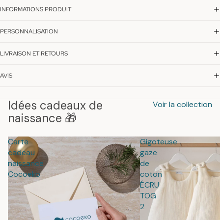
INFORMATIONS PRODUIT
PERSONNALISATION
LIVRAISON ET RETOURS
AVIS
Idées cadeaux de
Voir la collection
naissance 🎁
Carte
Gigoteuse
cadeau
gaze
naissance
de
Cocoeko
coton
ÉCRU
TOG
2