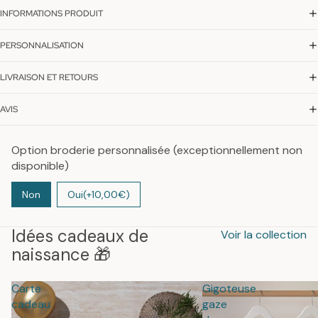
INFORMATIONS PRODUIT
PERSONNALISATION
LIVRAISON ET RETOURS
AVIS
Option broderie personnalisée (exceptionnellement non
disponible)
Non
Oui
(+10,00€)
Idées cadeaux de
Voir la collection
naissance 🎁
Carte
Gigoteuse
cadeau
gaze