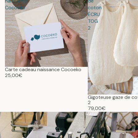
naissance
de
Cocoeko
coton
ÉCRU
TOG
2
Carte cadeau naissance Cocoeko
25,00€
Gigoteuse gaze de c
2
79,00€