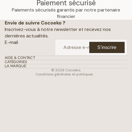
Paiement sécurisé
Paiements sécurisés garantis par notre partenaire
Politique de confidentialité
financier
Envie de suivre Cocoeko ?
Mentions légales
Inscrivez-vous à notre newsletter et recevez nos
Conditions générales de vente
dernières actualités.
Politique d’expédition
E-mail
S’inscrire
Politique de remboursement
Coordonnées
AIDE & CONTACT
CATÉGORIES
Conditions d’utilisation
LA MARQUE
© 2026
Cocoeko
,
Conditions générales et politiques