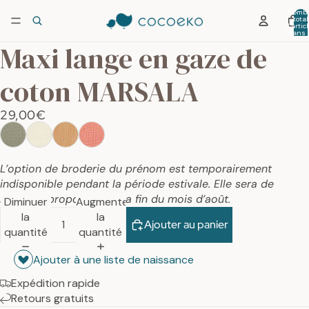
Nombr
total
d’artic
dans 
panier:
Maxi lange en gaze de
coton MARSALA
29,00€
L’option de broderie du prénom est temporairement
indisponible pendant la période estivale. Elle sera de
nouveau proposée dès la fin du mois d’août.
Diminuer
Augmenter
la
la
Ajouter au panier
quantité
quantité
Ajouter à une liste de naissance
Expédition rapide
Retours gratuits