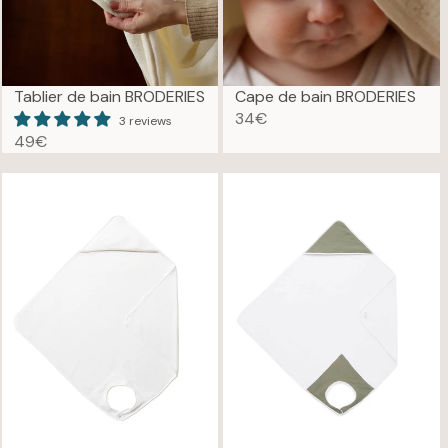
Tablier de bain BRODERIES
Cape de bain BRODERIES
34€
3 reviews
R
49€
E
R
G
E
U
G
L
U
A
L
R
A
P
R
R
P
I
R
C
I
E
C
3
E
4
4
€
9