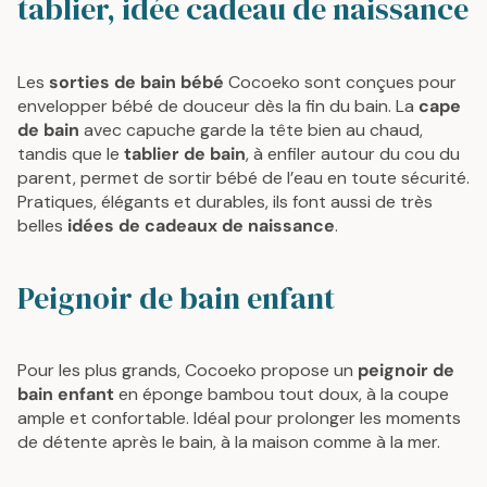
tablier, idée cadeau de naissance
L
L
A
A
R
R
P
P
Les
sorties de bain bébé
Cocoeko sont conçues pour
R
R
envelopper bébé de douceur dès la fin du bain. La
cape
I
I
de bain
avec capuche garde la tête bien au chaud,
C
C
tandis que le
tablier de bain
, à enfiler autour du cou du
E
E
parent, permet de sortir bébé de l’eau en toute sécurité.
4
3
Pratiques, élégants et durables, ils font aussi de très
9
4
belles
idées de cadeaux de naissance
.
€
€
Peignoir de bain enfant
Pour les plus grands, Cocoeko propose un
peignoir de
bain enfant
en éponge bambou tout doux, à la coupe
ample et confortable. Idéal pour prolonger les moments
de détente après le bain, à la maison comme à la mer.