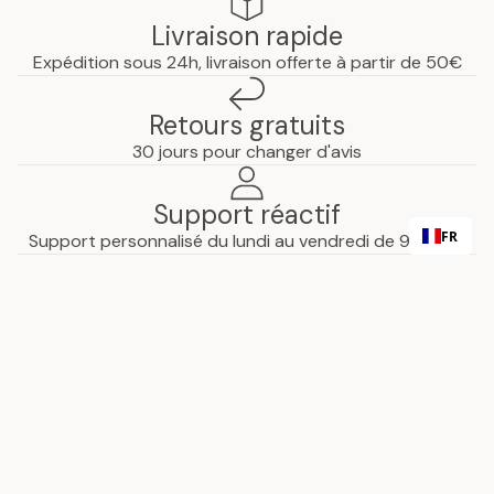
Livraison rapide
Expédition sous 24h, livraison offerte à partir de 50€
Retours gratuits
30 jours pour changer d'avis
Support réactif
FR
Support personnalisé du lundi au vendredi de 9h à 17H
Paiement sécurisé
Paiements sécurisés garantis par notre partenaire
Politique de confidentialité
financier
Envie de suivre Cocoeko ?
Mentions légales
Inscrivez-vous à notre newsletter et recevez nos
Conditions générales de vente
dernières actualités.
Politique d’expédition
E-mail
S’inscrire
Politique de remboursement