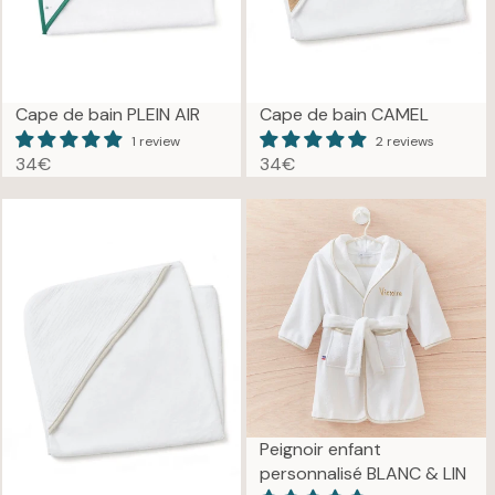
C
9
E
€
3
4
€
Cape de bain PLEIN AIR
Cape de bain CAMEL
1 review
2 reviews
34€
34€
R
R
E
E
G
G
U
U
L
L
A
A
R
R
P
P
R
R
I
I
C
C
E
E
Peignoir enfant
3
3
personnalisé BLANC & LIN
4
4