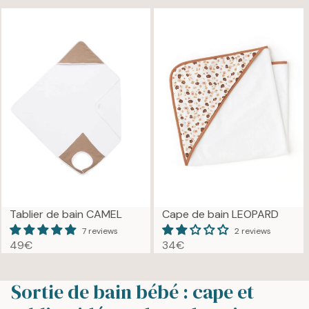
G
E
U
G
L
U
A
L
R
A
P
R
R
P
I
R
C
I
E
C
6
E
0
4
€
9
€
Tablier de bain CAMEL
Cape de bain LEOPARD
7 reviews
2 reviews
49€
34€
R
R
E
E
G
G
Sortie de bain bébé : cape et
U
U