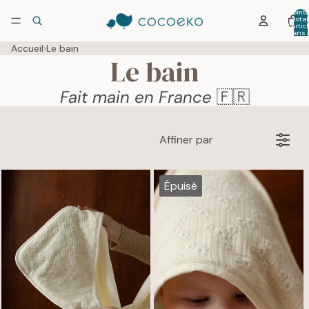
Nombr
total
d’artic
dans 
panier:
Accueil
›
Le bain
Le bain
Fait main en France
🇫🇷
Affiner par
Épuisé