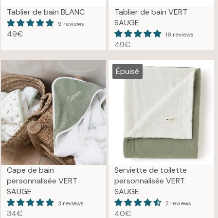
€
Tablier de bain BLANC
Tablier de bain VERT
SAUGE
9 reviews
49€
18 reviews
R
49€
E
R
G
E
U
G
Épuisé
L
U
A
L
R
A
P
R
R
P
I
R
C
I
E
C
4
E
Cape de bain
Serviette de toilette
9
4
personnalisée VERT
personnalisée VERT
€
9
SAUGE
SAUGE
€
3 reviews
2 reviews
34€
40€