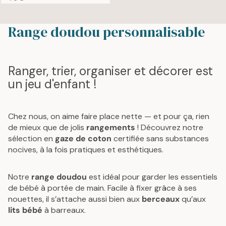
R
E
G
Range doudou personnalisable
U
L
A
Ranger, trier, organiser et décorer est
R
P
un jeu d'enfant !
R
I
C
Chez nous, on aime faire place nette — et pour ça, rien
E
de mieux que de jolis
rangements
! Découvrez notre
4
sélection en
gaze de coton
certifiée sans substances
0
nocives, à la fois pratiques et esthétiques.
€
Notre
range doudou
est idéal pour garder les essentiels
de bébé à portée de main. Facile à fixer grâce à ses
nouettes, il s’attache aussi bien aux
berceaux
qu’aux
lits bébé
à barreaux.