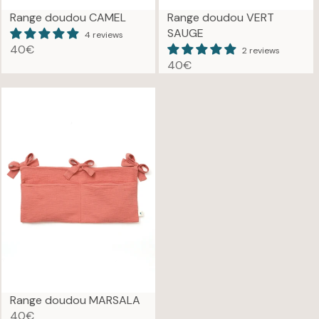
€
Range doudou CAMEL
Range doudou VERT
SAUGE
4 reviews
40€
2 reviews
R
40€
E
R
G
E
U
G
L
U
A
L
R
A
P
R
R
P
I
R
C
I
E
C
4
E
0
4
€
0
€
Range doudou MARSALA
40€