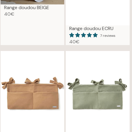
Range doudou BEIGE
40€
R
E
Range doudou ECRU
G
U
7 reviews
40€
L
R
A
E
R
G
P
U
R
L
I
A
C
R
E
P
4
R
0
I
€
C
E
4
0