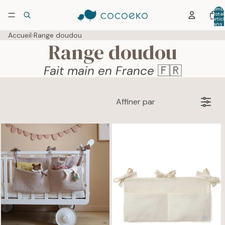
Nombr
total
d’artic
dans 
panier:
Accueil
›
Range doudou
Range doudou
Fait main en France
🇫🇷
Affiner par