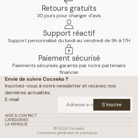
Retours gratuits
30 jours pour changer d'avis
Support réactif
Support personnalisé du lundi au vendredi de 9h à 17H
Paiement sécurisé
Paiements sécurisés garantis par notre partenaire
Politique de confidentialité
financier
Envie de suivre Cocoeko ?
Mentions légales
Inscrivez-vous à notre newsletter et recevez nos
Conditions générales de vente
dernières actualités.
Politique d’expédition
E-mail
S’inscrire
Politique de remboursement
Coordonnées
AIDE & CONTACT
CATÉGORIES
Conditions d’utilisation
LA MARQUE
© 2026
Cocoeko
,
Conditions générales et politiques