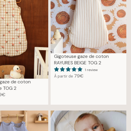
I
C
E
7
9
€
Gigoteuse gaze de coton
RAYURES BEIGE TOG 2
1 review
79€
À partir de
R
gaze de coton
E
e TOG 2
G
9€
U
L
A
R
P
R