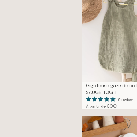
I
C
E
6
9
€
Gigoteuse gaze de co
SAUGE TOG 1
5 reviews
69€
À partir de
R
E
G
U
L