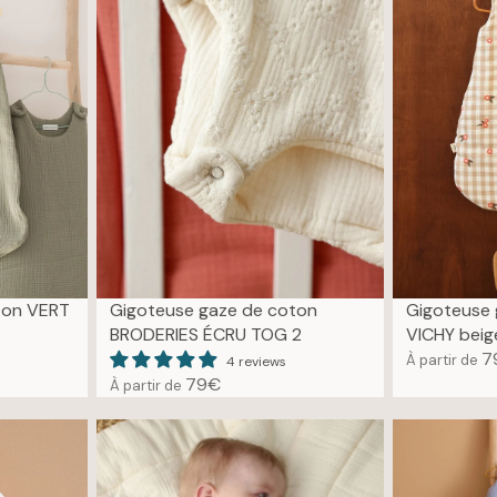
A
I
R
C
P
E
R
6
I
9
C
€
E
6
9
€
ton VERT
Gigoteuse gaze de coton
Gigoteuse 
BRODERIES ÉCRU TOG 2
VICHY beig
7
À partir de
4 reviews
R
79€
À partir de
E
R
G
E
U
G
L
U
A
L