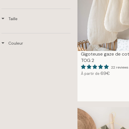
Taille
Couleur
Gigoteuse gaze de co
TOG 2
22 reviews
69€
À partir de
R
E
G
U
L
A
R
P
R