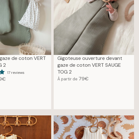
 gaze de coton VERT
Gigoteuse ouverture devant
G 2
gaze de coton VERT SAUGE
TOG 2
17 reviews
79€
9€
À partir de
R
E
G
U
L
A
R
P
R