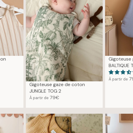
R
A
P
R
R
P
I
R
C
I
E
C
7
E
9
7
€
9
ton
Gigoteuse 
€
BALTIQUE 
7
À partir de
R
Gigoteuse gaze de coton
E
JUNGLE TOG 2
G
79€
À partir de
R
U
E
L
G
A
U
R
L
P