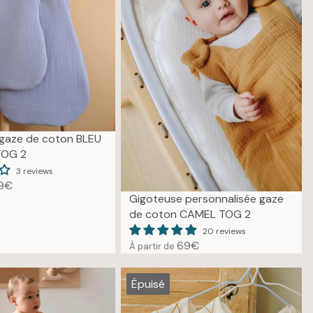
I
C
E
7
9
€
gaze de coton BLEU
TOG 2
3 reviews
9€
Gigoteuse personnalisée gaze
de coton CAMEL TOG 2
20 reviews
69€
À partir de
R
E
G
Épuisé
U