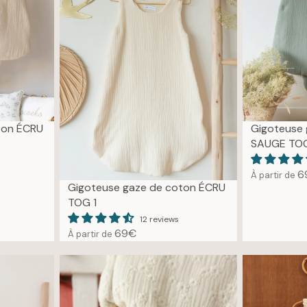
ton ÉCRU
Gigoteuse
SAUGE TO
6
À partir de
R
Gigoteuse gaze de coton ÉCRU
E
TOG 1
G
12 reviews
U
69€
À partir de
R
L
E
A
G
R
U
P
L
R