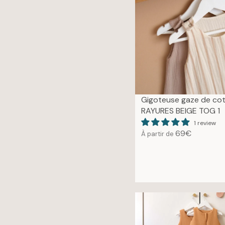
A
R
P
R
I
C
E
6
9
Gigoteuse gaze de co
€
RAYURES BEIGE TOG 1
1 review
69€
À partir de
R
E
G
U
L
A
R
P