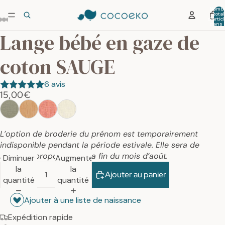
Nombr
total
d’artic
dans 
panier:
Lange bébé en gaze de
coton SAUGE
6 avis
15,00€
L’option de broderie du prénom est temporairement
indisponible pendant la période estivale. Elle sera de
nouveau proposée dès la fin du mois d’août.
Diminuer
Augmenter
la
la
Ajouter au panier
quantité
quantité
Ajouter à une liste de naissance
Expédition rapide