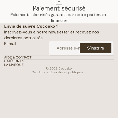
Paiement sécurisé
Paiements sécurisés garantis par notre partenaire
Politique de confidentialité
financier
Envie de suivre Cocoeko ?
Mentions légales
Inscrivez-vous à notre newsletter et recevez nos
Conditions générales de vente
dernières actualités.
Politique d’expédition
E-mail
S’inscrire
Politique de remboursement
Coordonnées
AIDE & CONTACT
CATÉGORIES
Conditions d’utilisation
LA MARQUE
© 2026
Cocoeko
,
Conditions générales et politiques