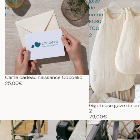
cadeau
gaze
naissance
de
Cocoeko
coton
ÉCRU
TOG
2
Carte cadeau naissance Cocoeko
25,00€
Gigoteuse gaze de c
2
79,00€