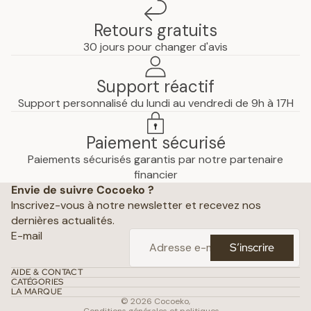
Retours gratuits
30 jours pour changer d'avis
Support réactif
Support personnalisé du lundi au vendredi de 9h à 17H
Paiement sécurisé
Paiements sécurisés garantis par notre partenaire
Politique de confidentialité
financier
Envie de suivre Cocoeko ?
Mentions légales
Inscrivez-vous à notre newsletter et recevez nos
Conditions générales de vente
dernières actualités.
Politique d’expédition
E-mail
S’inscrire
Politique de remboursement
Coordonnées
AIDE & CONTACT
CATÉGORIES
Conditions d’utilisation
LA MARQUE
© 2026
Cocoeko
,
Conditions générales et politiques