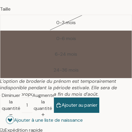
Taille
0-3 mois
0-6 mois
6-24 mois
24-36 mois
L’option de broderie du prénom est temporairement
indisponible pendant la période estivale. Elle sera de
nouveau proposée dès la fin du mois d’août.
Diminuer
Augmenter
la
la
Ajouter au panier
quantité
quantité
Ajouter à une liste de naissance
Expédition rapide