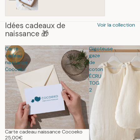
Idées cadeaux de
Voir la collection
naissance 🎁
Carte
Gigoteuse
cadeau
gaze
naissance
de
Cocoeko
coton
ÉCRU
TOG
2
Carte cadeau naissance Cocoeko
25,00€