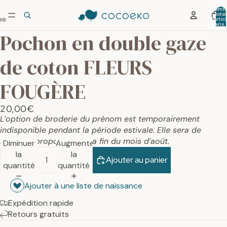
Nombr
total
d’artic
dans 
panier:
Pochon en double gaze
de coton FLEURS
FOUGÈRE
20,00€
L’option de broderie du prénom est temporairement
indisponible pendant la période estivale. Elle sera de
nouveau proposée dès la fin du mois d’août.
Diminuer
Augmenter
la
la
Ajouter au panier
quantité
quantité
Ajouter à une liste de naissance
Expédition rapide
Retours gratuits