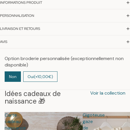
INFORMATIONS PRODUIT
PERSONNALISATION
LIVRAISON ET RETOURS
AVIS
Option broderie personnalisée (exceptionnellement non
disponible)
Non
Oui
(+10,00€)
Idées cadeaux de
Voir la collection
naissance 🎁
Carte
Gigoteuse
cadeau
gaze
naissance
de