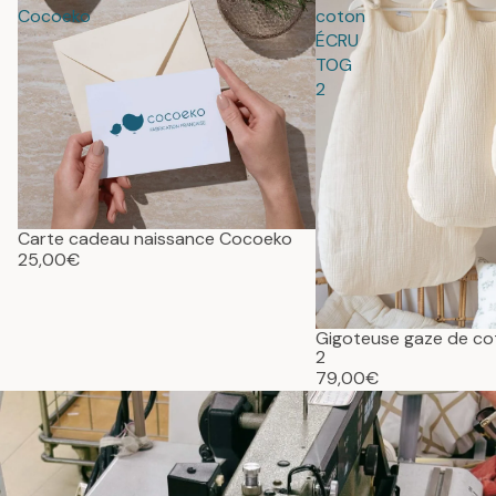
Cocoeko
coton
ÉCRU
TOG
2
Carte cadeau naissance Cocoeko
25,00€
Gigoteuse gaze de c
2
79,00€