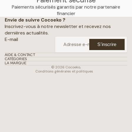
Paiements sécurisés garantis par notre partenaire
Politique de confidentialité
financier
Envie de suivre Cocoeko ?
Mentions légales
Inscrivez-vous à notre newsletter et recevez nos
Conditions générales de vente
dernières actualités.
Politique d’expédition
E-mail
S’inscrire
Politique de remboursement
Coordonnées
AIDE & CONTACT
CATÉGORIES
Conditions d’utilisation
LA MARQUE
© 2026
Cocoeko
,
Conditions générales et politiques