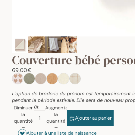
Couverture bébé perso
69,00€
L’option de broderie du prénom est temporairement i
pendant la période estivale. Elle sera de nouveau prop
mois d’août.
Diminuer
Augmenter
la
la
Ajouter au panier
quantité
quantité
Ajouter à une liste de naissance