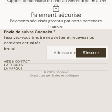
Support personnalisé du lundi au vendredi de 9h à 17H
Paiement sécurisé
Paiements sécurisés garantis par notre partenaire
Politique de confidentialité
financier
Envie de suivre Cocoeko ?
Mentions légales
Inscrivez-vous à notre newsletter et recevez nos
Conditions générales de vente
dernières actualités.
Politique d’expédition
E-mail
S’inscrire
Politique de remboursement
Coordonnées
AIDE & CONTACT
CATÉGORIES
Conditions d’utilisation
LA MARQUE
© 2026
Cocoeko
,
Conditions générales et politiques