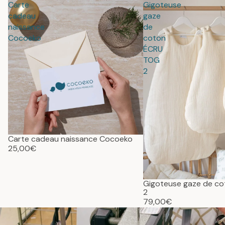
Carte
Gigoteuse
cadeau
gaze
naissance
de
Cocoeko
coton
ÉCRU
TOG
2
Carte cadeau naissance Cocoeko
25,00€
Gigoteuse gaze de c
2
79,00€