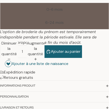
0-6 mois
6-24 mois
L’option de broderie du prénom est temporairement
indisponible pendant la période estivale. Elle sera de
nouveau proposée dès la fin du mois d’août.
Diminuer
Augmenter
la
la
Ajouter au panier
quantité
quantité
Ajouter à une liste de naissance
Expédition rapide
Retours gratuits
INFORMATIONS PRODUIT
PERSONNALISATION
LIVRAISON ET RETOURS