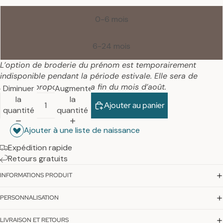
0-6 mois
6-24 mois
L’option de broderie du prénom est temporairement
indisponible pendant la période estivale. Elle sera de
nouveau proposée dès la fin du mois d’août.
Diminuer
Augmenter
la
la
Ajouter au panier
quantité
quantité
Ajouter à une liste de naissance
Expédition rapide
Retours gratuits
INFORMATIONS PRODUIT
PERSONNALISATION
LIVRAISON ET RETOURS