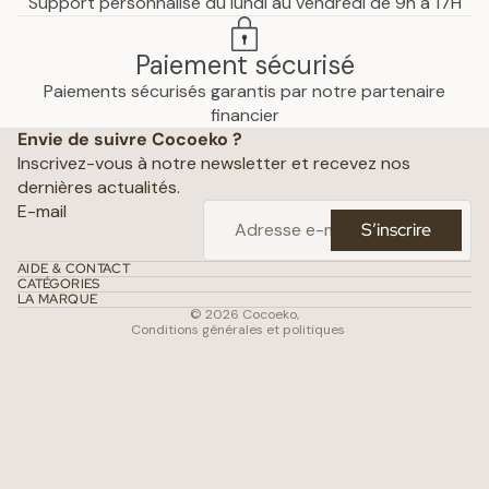
Support personnalisé du lundi au vendredi de 9h à 17H
Paiement sécurisé
Paiements sécurisés garantis par notre partenaire
Politique de confidentialité
financier
Envie de suivre Cocoeko ?
Mentions légales
Inscrivez-vous à notre newsletter et recevez nos
Conditions générales de vente
dernières actualités.
Politique d’expédition
E-mail
S’inscrire
Politique de remboursement
Coordonnées
AIDE & CONTACT
CATÉGORIES
Conditions d’utilisation
LA MARQUE
© 2026
Cocoeko
,
Conditions générales et politiques