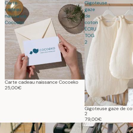
Carte
Gigoteuse
cadeau
gaze
naissance
de
Cocoeko
coton
ÉCRU
TOG
2
Carte cadeau naissance Cocoeko
25,00€
Gigoteuse gaze de c
2
79,00€