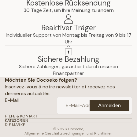
Kostenlose Rücksendung
30 Tage Zeit, um Ihre Meinung zu ändern
Reaktiver Träger
Individueller Support von Montag bis Freitag von 9 bis 17
Uhr
Sichere Bezahlung
Sichere Zahlungen, garantiert durch unseren
hutzerklärung
Finanzpartner
Möchten Sie Cocoeko folgen?
che Hinweise
Inscrivez-vous à notre newsletter et recevez nos
ine Geschäftsbedingungen
dernières actualités.
ichtlinien
E-Mail
Anmelden
attungsrichtlinie
daten
HILFE & KONTAKT
KATEGORIEN
gsbedingungen
DIE MARKE
© 2026
Cocoeko
,
Allgemeine Geschäftsbedingungen und Richtlinien