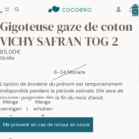
Gesamtz
der Arti
im
Warenko
0
Gigoteuse gaze de coton
VICHY SAFRAN TOG 2
85,00€
Größe
6–24 Monate
L’option de broderie du prénom est temporairement
indisponible pendant la période estivale. Elle sera de
nouveau proposée dès la fin du mois d’août.
Menge
Menge
verringern
erhöhen
Me prévenir en cas de retour en stock