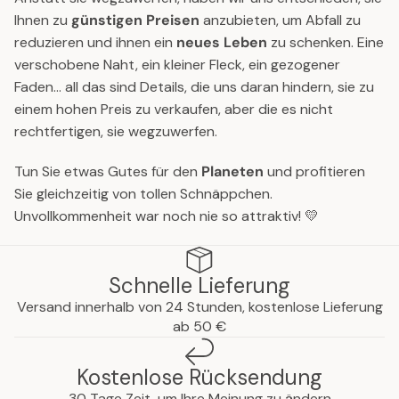
,
5
0
Ihnen zu
günstigen Preisen
anzubieten, um Abfall zu
N
€
€
reduzieren und ihnen ein
neues Leben
zu schenken. Eine
O
verschobene Naht, ein kleiner Fleck, ein gezogener
W
Faden... all das sind Details, die uns daran hindern, sie zu
O
einem hohen Preis zu verkaufen, aber die es nicht
N
S
rechtfertigen, sie wegzuwerfen.
A
L
Tun Sie etwas Gutes für den
Planeten
und profitieren
E
Sie gleichzeitig von tollen Schnäppchen.
F
Unvollkommenheit war noch nie so attraktiv! 💛
O
R
1
Schnelle Lieferung
5
Versand innerhalb von 24 Stunden, kostenlose Lieferung
€
ab 50 €
Kostenlose Rücksendung
30 Tage Zeit, um Ihre Meinung zu ändern