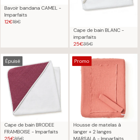
Bavoir bandana CAMEL -
Imparfaits
12€
18€
R
Cape de bain BLANC -
E
imparfaits
G
25€
35€
U
R
L
E
A
G
Épuisé
Promo
R
U
P
L
R
A
I
R
C
P
E
R
1
I
8
C
€
E
Cape de bain BRODEE
Housse de matelas à
,
3
FRAMBOISE - Imparfaits
langer + 2 langes
N
5
25€
35€
MARSALA - Imparfaits