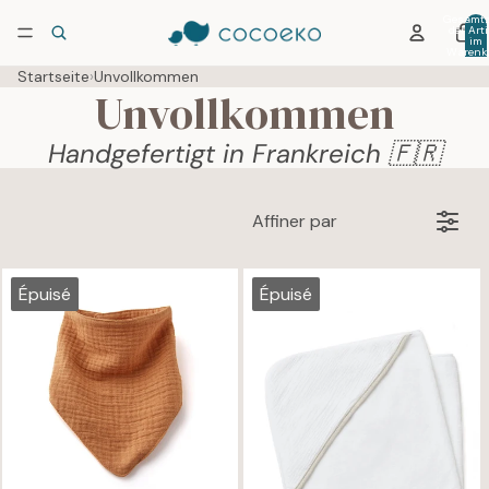
Gesamtz
der Arti
im
Warenko
0
Startseite
›
Unvollkommen
Unvollkommen
Handgefertigt in Frankreich 🇫🇷
Affiner par
Épuisé
Épuisé