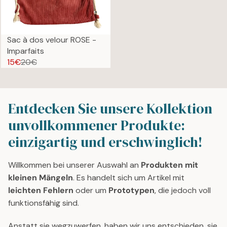
R
R
A
A
I
I
L
L
C
C
E
E
E
E
F
F
Sac à dos velour ROSE -
2
7
O
O
Imparfaits
5
0
R
R
15€
20€
R
€
€
2
2
E
,
,
5
5
G
N
N
€
€
U
O
O
Entdecken Sie unsere Kollektion
L
W
W
unvollkommener Produkte:
A
O
O
R
N
N
einzigartig und erschwinglich!
P
S
S
R
A
A
Willkommen bei unserer Auswahl an
Produkten mit
I
L
L
kleinen Mängeln
. Es handelt sich um Artikel mit
C
E
E
E
leichten Fehlern
oder um
Prototypen
, die jedoch voll
F
F
2
funktionsfähig sind.
O
O
0
R
R
€
Anstatt sie wegzuwerfen, haben wir uns entschieden, sie
1
4