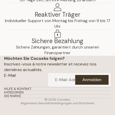
Reaktiver Träger
Individueller Support von Montag bis Freitag von 9 bis 17
Uhr
Sichere Bezahlung
Sichere Zahlungen, garantiert durch unseren
hutzerklärung
Finanzpartner
Möchten Sie Cocoeko folgen?
che Hinweise
Inscrivez-vous à notre newsletter et recevez nos
ine Geschäftsbedingungen
dernières actualités.
ichtlinien
E-Mail
Anmelden
attungsrichtlinie
daten
HILFE & KONTAKT
KATEGORIEN
gsbedingungen
DIE MARKE
© 2026
Cocoeko
,
Allgemeine Geschäftsbedingungen und Richtlinien