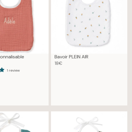
E
1
8
€
onnalisable
Bavoir PLEIN AIR
18€
R
1 review
E
G
U
L
A
R
P
R
I
C