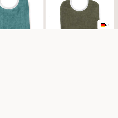
E
1
8
€
DE
CALYPTUS
Bavoir FOUGÈRE
18€
R
E
G
U
L
A
R
P
eich
R
I