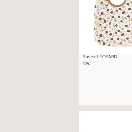
C
E
1
8
€
Bavoir LÉOPARD
18€
R
E
G
U
L
A
R
P
R
I
C