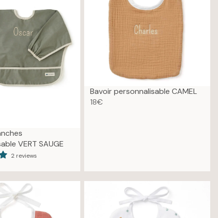
Bavoir personnalisable CAMEL
18€
R
E
G
anches
U
sable VERT SAUGE
L
2 reviews
A
R
P
R
I
C