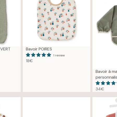
e VERT
Bavoir POIRES
1 review
18€
R
E
Bavoir à m
G
personnali
U
L
34€
R
A
E
R
G
P
U
R
L
I