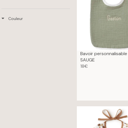
Couleur
Bavoir personnalisabl
SAUGE
18€
R
E
G
U
L
A
R
P
R
I