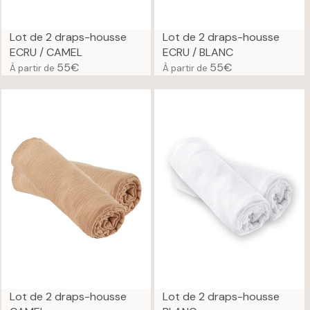
5
5
€
€
Lot de 2 draps-housse
Lot de 2 draps-housse
ECRU / CAMEL
ECRU / BLANC
55€
55€
À partir de
À partir de
R
R
E
E
G
G
U
U
L
L
A
A
R
R
P
P
R
R
I
I
C
C
E
E
5
5
5
5
€
€
Lot de 2 draps-housse
Lot de 2 draps-housse