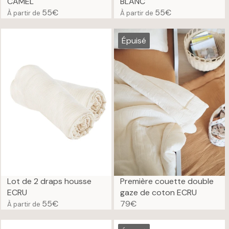
CAMEL
BLANC
55€
55€
À partir de
À partir de
R
R
E
E
G
G
Épuisé
U
U
L
L
A
A
R
R
P
P
R
R
I
I
C
C
E
E
5
5
5
5
€
€
Lot de 2 draps housse
Première couette double
ECRU
gaze de coton ECRU
55€
79€
À partir de
R
R
E
E