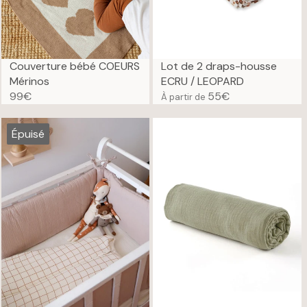
Couverture bébé COEURS
Lot de 2 draps-housse
Mérinos
ECRU / LEOPARD
99€
55€
À partir de
R
R
E
E
G
G
Épuisé
U
U
L
L
A
A
R
R
P
P
R
R
I
I
C
C
E
E
9
5
9
5