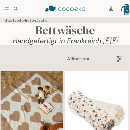
Gesamtz
der Arti
im
Warenko
0
Startseite
›
Bettwäsche
Bettwäsche
Handgefertigt in Frankreich 🇫🇷
Affiner par