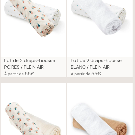
R
R
P
P
R
R
I
I
C
C
E
E
6
6
9
9
€
€
Lot de 2 draps-housse
Lot de 2 draps-housse
POIRES / PLEIN AIR
BLANC / PLEIN AIR
55€
55€
À partir de
À partir de
R
R
E
E
G
G
U
U
L
L
A
A
R
R
P
P
R
R