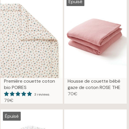
G
G
Épuisé
U
U
L
L
A
A
R
R
P
P
R
R
I
I
C
C
E
E
5
7
5
9
€
€
Première couette coton
Housse de couette bébé
bio POIRES
gaze de coton ROSE THE
70€
3 reviews
R
79€
E
R
G
E
U
G
Épuisé
L
U
A
L