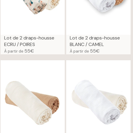
I
I
C
C
E
E
5
5
5
5
€
€
Lot de 2 draps-housse
Lot de 2 draps-housse
ECRU / POIRES
BLANC / CAMEL
55€
55€
À partir de
À partir de
R
R
E
E
G
G
U
U
L
L
A
A
R
R
P
P
R
R
I
I
C
C
E
E
5
5