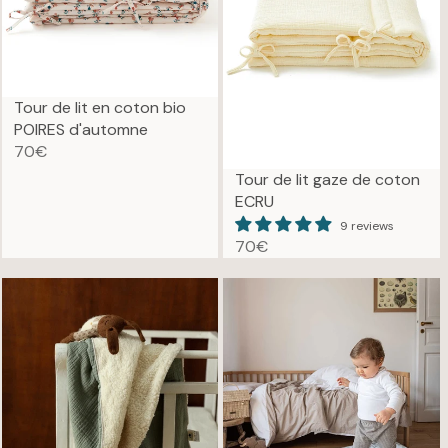
E
P
7
R
0
I
€
C
E
Tour de lit en coton bio
7
POIRES d'automne
0
70€
R
€
Tour de lit gaze de coton
E
ECRU
G
U
9 reviews
70€
L
R
A
E
R
G
P
U
R
L
I
A
C
R
E
P
7
R
0