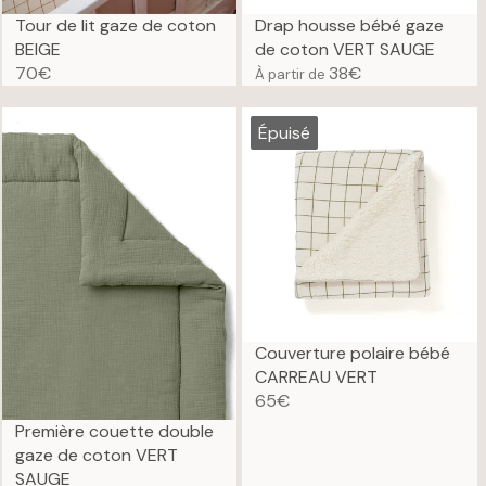
€
€
Tour de lit gaze de coton
Drap housse bébé gaze
BEIGE
de coton VERT SAUGE
70€
38€
À partir de
R
R
E
E
G
G
Épuisé
U
U
L
L
A
A
R
R
P
P
R
R
I
I
C
C
E
E
Couverture polaire bébé
7
3
CARREAU VERT
0
8
65€
R
€
€
Première couette double
E
gaze de coton VERT
G
SAUGE
U