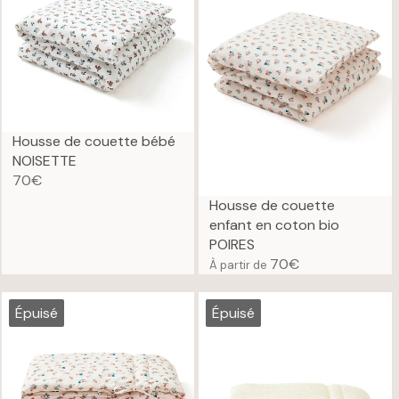
R
A
P
R
R
P
I
R
C
I
E
C
7
E
Housse de couette bébé
0
7
NOISETTE
€
9
70€
R
€
Housse de couette
E
enfant en coton bio
G
POIRES
U
70€
À partir de
L
R
A
E
R
G
Épuisé
Épuisé
P
U
R
L
I
A
C
R