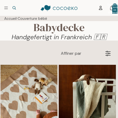
Gesamtz
der Arti
im
Warenko
0
Accueil
›
Couverture bébé
Babydecke
Handgefertigt in Frankreich 🇫🇷
Affiner par