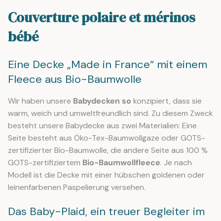
L
U
Couverture polaire et mérinos
A
L
R
A
bébé
P
R
R
P
I
Eine Decke „Made in France“ mit einem
R
C
I
Fleece aus Bio-Baumwolle
E
C
6
E
Wir haben unsere
Babydecken so
konzipiert, dass sie
9
6
warm, weich und umweltfreundlich sind. Zu diesem Zweck
€
9
besteht unsere Babydecke aus zwei Materialien: Eine
€
Seite besteht aus Öko-Tex-Baumwollgaze oder GOTS-
zertifizierter Bio-Baumwolle, die andere Seite aus 100 %
GOTS-zertifiziertem
Bio-Baumwollfleece
. Je nach
Modell ist die Decke mit einer hübschen goldenen oder
leinenfarbenen Paspelierung versehen.
Das Baby-Plaid, ein treuer Begleiter im