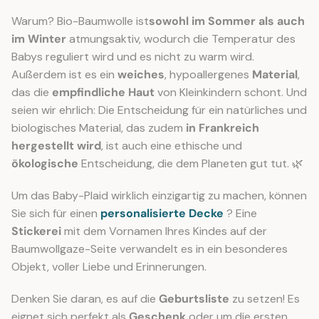
Warum? Bio-Baumwolle ist
sowohl im Sommer als auch
im Winter
atmungsaktiv, wodurch die Temperatur des
Babys reguliert wird und es nicht zu warm wird.
Außerdem ist es ein
weiches
, hypoallergenes
Material
,
das die
empfindliche Haut
von Kleinkindern schont. Und
seien wir ehrlich: Die Entscheidung für ein natürliches und
biologisches Material, das zudem
in Frankreich
hergestellt wird
, ist auch eine ethische und
ökologische
Entscheidung, die dem Planeten gut tut. 🌿
Um das Baby-Plaid wirklich einzigartig zu machen, können
Sie sich für einen
personalisierte Decke
? Eine
Stickerei
mit dem Vornamen Ihres Kindes auf der
Baumwollgaze-Seite verwandelt es in ein besonderes
Objekt, voller Liebe und Erinnerungen.
Denken Sie daran, es auf die
Geburtsliste
zu setzen! Es
eignet sich perfekt als
Geschenk
oder um die ersten