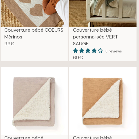
Couverture bébé COEURS
Couverture bébé
Mérinos
personnalisée VERT
99€
SAUGE
R
3 reviews
E
69€
G
R
U
E
L
G
A
U
R
L
P
A
R
R
I
P
C
R
E
I
9
C
9
E
Couverture bébé
Couverture bébé