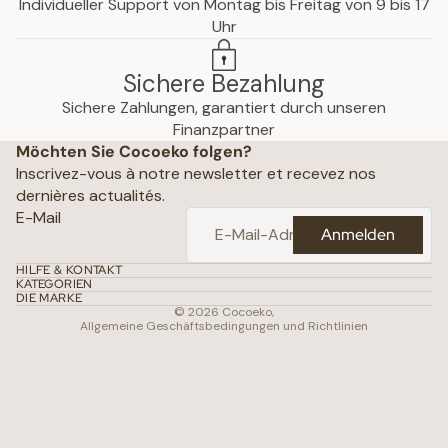
Individueller Support von Montag bis Freitag von 9 bis 17
Uhr
Sichere Bezahlung
Sichere Zahlungen, garantiert durch unseren
hutzerklärung
Finanzpartner
Möchten Sie Cocoeko folgen?
che Hinweise
Inscrivez-vous à notre newsletter et recevez nos
ine Geschäftsbedingungen
dernières actualités.
ichtlinien
E-Mail
Anmelden
attungsrichtlinie
daten
HILFE & KONTAKT
KATEGORIEN
gsbedingungen
DIE MARKE
© 2026
Cocoeko
,
Allgemeine Geschäftsbedingungen und Richtlinien