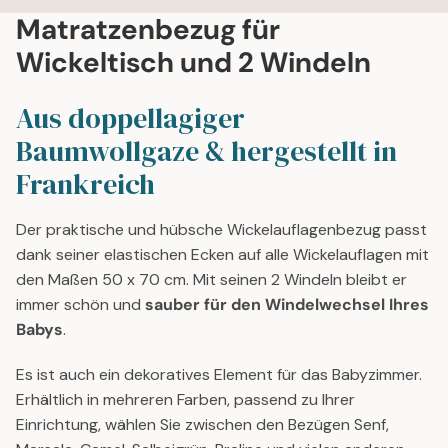
U
G
Matratzenbezug für
L
U
Wickeltisch und 2 Windeln
A
L
R
A
P
R
Aus doppellagiger
R
P
Baumwollgaze & hergestellt in
I
R
C
I
Frankreich
E
C
3
E
Der praktische und hübsche Wickelauflagenbezug passt
9
3
dank seiner elastischen Ecken auf alle Wickelauflagen mit
€
9
€
den Maßen 50 x 70 cm. Mit seinen 2 Windeln bleibt er
immer schön und
sauber für den Windelwechsel Ihres
Babys
.
Es ist auch ein dekoratives Element für das Babyzimmer.
Erhältlich in mehreren Farben, passend zu Ihrer
Einrichtung, wählen Sie zwischen den Bezügen Senf,