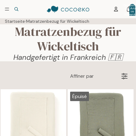
Gesamtz
der Arti
im
Warenko
0
Startseite
›
Matratzenbezug für Wickeltisch
Matratzenbezug für
Wickeltisch
Handgefertigt in Frankreich 🇫🇷
Affiner par
Épuisé