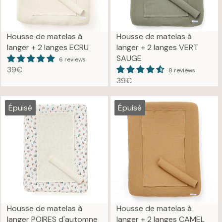
Housse de matelas à
Housse de matelas à
langer + 2 langes ECRU
langer + 2 langes VERT
SAUGE
6 reviews
39€
8 reviews
R
39€
E
R
G
E
U
G
Épuisé
Épuisé
L
U
A
L
R
A
P
R
R
P
I
R
C
I
E
C
3
E
Housse de matelas à
Housse de matelas à
9
3
langer POIRES d'automne
langer + 2 langes CAMEL