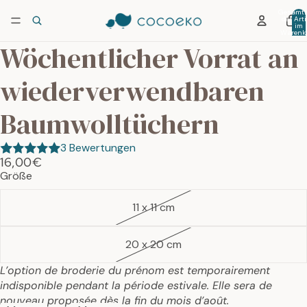
Gesamtz
der Arti
im
Warenko
0
Wöchentlicher Vorrat an
wiederverwendbaren
Baumwolltüchern
3 Bewertungen
16,00€
Größe
11 x 11 cm
20 x 20 cm
L’option de broderie du prénom est temporairement
indisponible pendant la période estivale. Elle sera de
nouveau proposée dès la fin du mois d’août.