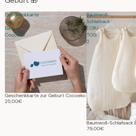
Geburt 🎁
Geschenkkarte
Baumwoll-
zur
Schlafsack
Geburt
ÉCRU
Cocoeko
TOG
2
Geschenkkarte zur Geburt Cocoeko
25,00€
Baumwoll-Schlafsack
79,00€