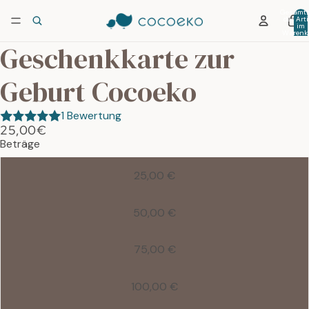
Gesamtz
der Arti
im
Warenko
0
Geschenkkarte zur
Geburt Cocoeko
1 Bewertung
25,00€
Beträge
25,00 €
50,00 €
75,00 €
100,00 €