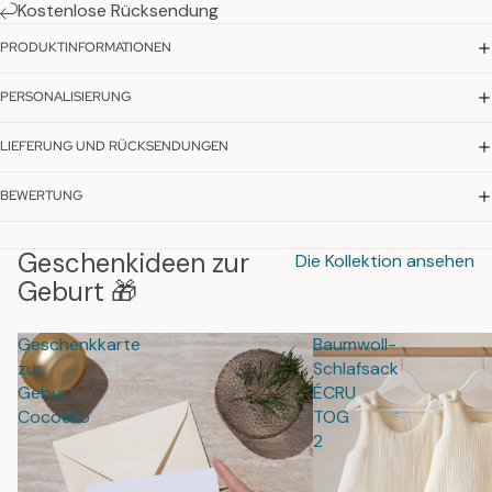
Kostenlose Rücksendung
PRODUKTINFORMATIONEN
PERSONALISIERUNG
LIEFERUNG UND RÜCKSENDUNGEN
BEWERTUNG
Geschenkideen zur
Die Kollektion ansehen
Geburt 🎁
Geschenkkarte
Baumwoll-
zur
Schlafsack
Geburt
ÉCRU
Cocoeko
TOG
2