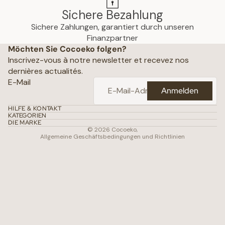
Sichere Bezahlung
Sichere Zahlungen, garantiert durch unseren
hutzerklärung
Finanzpartner
Möchten Sie Cocoeko folgen?
che Hinweise
Inscrivez-vous à notre newsletter et recevez nos
ine Geschäftsbedingungen
dernières actualités.
ichtlinien
E-Mail
Anmelden
attungsrichtlinie
daten
HILFE & KONTAKT
KATEGORIEN
gsbedingungen
DIE MARKE
© 2026
Cocoeko
,
Allgemeine Geschäftsbedingungen und Richtlinien