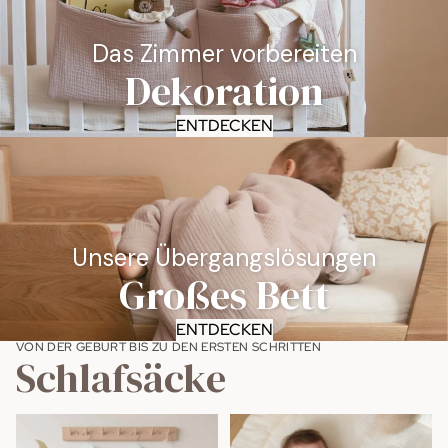
Das Zimmer vorbereiten
Dekoration
ENTDECKEN
Unsere Übergangslösungen
Großes Bett
ENTDECKEN
VON DER GEBURT BIS ZU DEN ERSTEN SCHRITTEN
Schlafsäcke
Baumwoll-Schlafsack
Schlafsack TOG 2