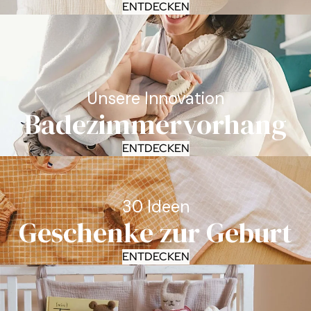
ENTDECKEN
Unsere Innovation
Badezimmervorhang
ENTDECKEN
30 Ideen
Geschenke zur Geburt
ENTDECKEN