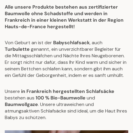
E
E
Alle unsere Produkte bestehen aus zertifizierter
9
6
Baumwolle ohne Schadstoffe und werden in
4
9
Frankreich in einer kleinen Werkstatt in der Region
€
€
Hauts-de-France hergestellt!
Von Geburt an ist der
Babyschlafsack
, auch
Turbulette
genannt, ein unverzichtbarer Begleiter für
die Mittagsschläfchen und Nächte Ihres Neugeborenen.
Er sorgt nicht nur dafür, dass Ihr Kind warm und sicher in
seinem Bettchen schlafen kann, sondern gibt ihm auch
ein Gefühl der Geborgenheit, indem er es sanft umhüllt.
Unsere
in Frankreich hergestellten Schlafsäcke
bestehen aus
100 % Bio-Baumwolle
und
Baumwollgaze
. Unsere ultraweichen und
atmungsaktiven Schlafsäcke sind ideal, um die Haut Ihres
Babys zu schützen.