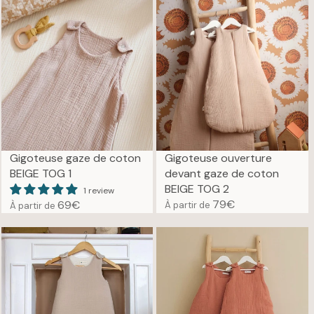
R
G
P
U
R
L
I
A
C
R
E
P
6
R
9
I
€
C
E
Gigoteuse gaze de coton
Gigoteuse ouverture
7
BEIGE TOG 1
devant gaze de coton
9
BEIGE TOG 2
1 review
€
79€
69€
À partir de
À partir de
R
R
E
E
G
G
U
U
L
L
A
A
R
R