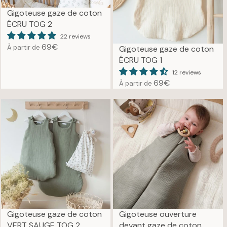
Gigoteuse gaze de coton
ÉCRU TOG 2
22 reviews
69€
À partir de
Gigoteuse gaze de coton
R
ÉCRU TOG 1
E
G
12 reviews
69€
À partir de
U
R
L
E
A
G
R
U
P
L
R
A
I
R
C
P
E
R
6
I
9
C
€
E
Gigoteuse gaze de coton
Gigoteuse ouverture
6
VERT SAUGE TOG 2
devant gaze de coton