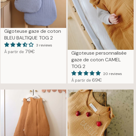
I
P
C
R
E
I
6
C
9
E
Gigoteuse gaze de coton
€
7
BLEU BALTIQUE TOG 2
9
3 reviews
€
79€
À partir de
Gigoteuse personnalisée
R
gaze de coton CAMEL
E
TOG 2
G
U
20 reviews
69€
À partir de
L
R
A
E
R
G
P
U
R
L
I
A
C
R
E
P
7