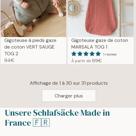
P
R
R
P
I
R
C
I
E
C
9
E
Gigoteuse à pieds gaze
Gigoteuse gaze de coton
4
7
de coton VERT SAUGE
MARSALA TOG 1
€
9
TOG 2
1 review
€
94€
69€
À partir de
R
R
E
E
G
G
Affichage de 1 à 30 sur 31 products
U
U
L
L
Charger plus
A
A
R
R
P
Unsere Schlafsäcke Made in
P
R
R
France 🇫🇷
I
I
C
C