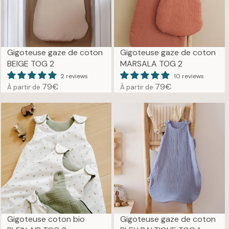
P
P
R
R
I
I
C
C
E
E
Gigoteuse gaze de coton
Gigoteuse gaze de coton
7
6
BEIGE TOG 2
MARSALA TOG 2
9
9
2 reviews
10 reviews
€
€
79€
79€
À partir de
À partir de
R
R
E
E
G
G
U
U
L
L
A
A
R
R
P
P
R
R
I
I
C
C
E
E
Gigoteuse coton bio
Gigoteuse gaze de coton
7
7