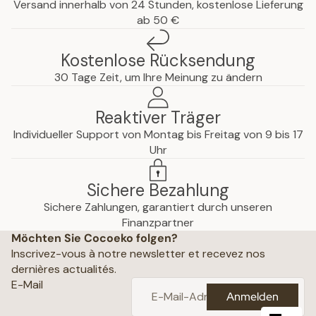
Versand innerhalb von 24 Stunden, kostenlose Lieferung
ab 50 €
Kostenlose Rücksendung
30 Tage Zeit, um Ihre Meinung zu ändern
Reaktiver Träger
Individueller Support von Montag bis Freitag von 9 bis 17
Uhr
Sichere Bezahlung
Sichere Zahlungen, garantiert durch unseren
hutzerklärung
Finanzpartner
Möchten Sie Cocoeko folgen?
che Hinweise
Inscrivez-vous à notre newsletter et recevez nos
ine Geschäftsbedingungen
dernières actualités.
ichtlinien
E-Mail
Anmelden
attungsrichtlinie