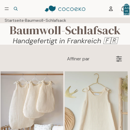
Gesamtz
der Arti
im
Warenko
0
Startseite
›
Baumwoll-Schlafsack
Baumwoll-Schlafsack
Handgefertigt in Frankreich 🇫🇷
Affiner par