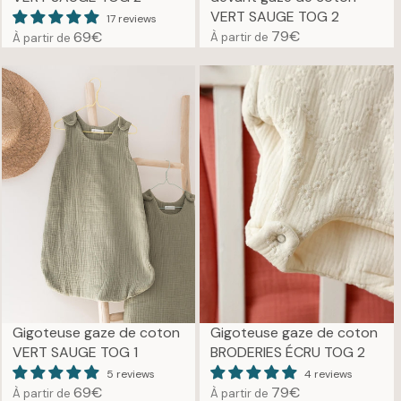
9
VERT SAUGE TOG 2
17 reviews
€
79€
69€
À partir de
À partir de
R
R
E
E
G
G
U
U
L
L
A
A
R
R
P
P
R
R
I
I
C
C
E
E
7
6
9
9
€
€
Gigoteuse gaze de coton
Gigoteuse gaze de coton
VERT SAUGE TOG 1
BRODERIES ÉCRU TOG 2
5 reviews
4 reviews
69€
79€
À partir de
À partir de