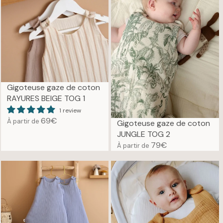
R
L
P
A
R
R
I
P
C
R
E
I
7
C
9
E
Gigoteuse gaze de coton
€
7
RAYURES BEIGE TOG 1
9
1 review
€
69€
À partir de
Gigoteuse gaze de coton
R
JUNGLE TOG 2
E
79€
À partir de
G
R
U
E
L
G
A
U
R
L
P
A
R
R