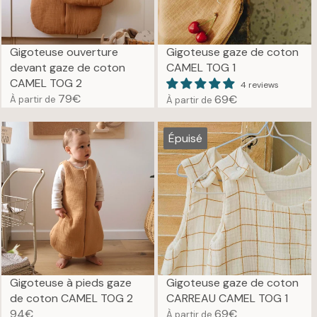
R
9
I
€
C
E
Gigoteuse ouverture
Gigoteuse gaze de coton
6
devant gaze de coton
CAMEL TOG 1
9
CAMEL TOG 2
4 reviews
€
79€
69€
À partir de
À partir de
R
R
E
E
G
G
Épuisé
U
U
L
L
A
A
R
R
P
P
R
R
I
I
C
C
E
E
Gigoteuse à pieds gaze
Gigoteuse gaze de coton
7
6
de coton CAMEL TOG 2
CARREAU CAMEL TOG 1
9
9
94€
69€
À partir de