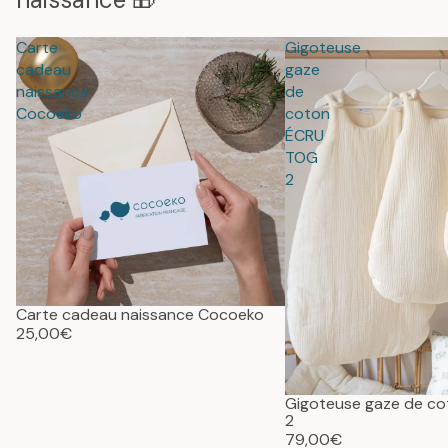
Carte
Gigoteuse
cadeau
gaze
naissance
de
Cocoeko
coton
ÉCRU
TOG
2
Carte cadeau naissance Cocoeko
25,00€
Gigoteuse gaze de c
2
79,00€