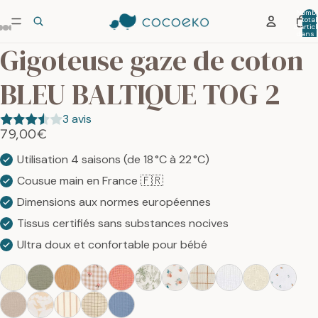
Nombr
total
re
d’artic
dans 
a
panier:
Gigoteuse gaze de coton
déo
BLEU BALTIQUE TOG 2
3 avis
79,00€
Utilisation 4 saisons (de 18 °C à 22 °C)
Cousue main en France 🇫🇷
Dimensions aux normes européennes
Tissus certifiés sans substances nocives
Ultra doux et confortable pour bébé