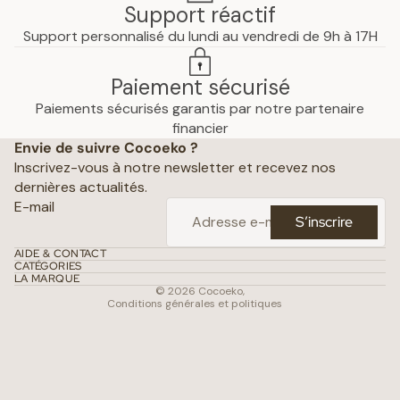
Support réactif
Support personnalisé du lundi au vendredi de 9h à 17H
Paiement sécurisé
Paiements sécurisés garantis par notre partenaire
Politique de confidentialité
financier
Envie de suivre Cocoeko ?
Mentions légales
Inscrivez-vous à notre newsletter et recevez nos
Conditions générales de vente
dernières actualités.
Politique d’expédition
E-mail
S’inscrire
Politique de remboursement
Coordonnées
AIDE & CONTACT
CATÉGORIES
Conditions d’utilisation
LA MARQUE
© 2026
Cocoeko
,
Conditions générales et politiques