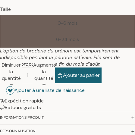
Taille
0-6 mois
6-24 mois
L’option de broderie du prénom est temporairement
indisponible pendant la période estivale. Elle sera de
nouveau proposée dès la fin du mois d’août.
Diminuer
Augmenter
la
la
Ajouter au panier
quantité
quantité
Ajouter à une liste de naissance
Expédition rapide
Retours gratuits
INFORMATIONS PRODUIT
PERSONNALISATION