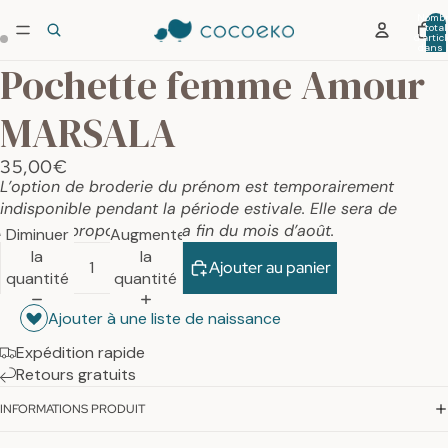
Nombr
total
d’artic
dans 
panier:
Pochette femme Amour
MARSALA
35,00€
L’option de broderie du prénom est temporairement
indisponible pendant la période estivale. Elle sera de
nouveau proposée dès la fin du mois d’août.
Diminuer
Augmenter
la
la
Ajouter au panier
quantité
quantité
Ajouter à une liste de naissance
Expédition rapide
Retours gratuits
INFORMATIONS PRODUIT