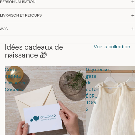
PERSONNALISATION
LIVRAISON ET RETOURS
AVIS
Idées cadeaux de
Voir la collection
naissance 🎁
Carte
Gigoteuse
cadeau
gaze
naissance
de
Cocoeko
coton
ÉCRU
TOG
2