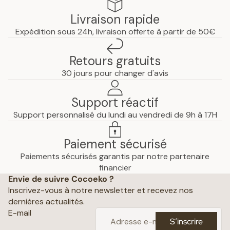
Livraison rapide
Expédition sous 24h, livraison offerte à partir de 50€
Retours gratuits
30 jours pour changer d'avis
Support réactif
Support personnalisé du lundi au vendredi de 9h à 17H
Paiement sécurisé
Paiements sécurisés garantis par notre partenaire
Politique de confidentialité
financier
Envie de suivre Cocoeko ?
Mentions légales
Inscrivez-vous à notre newsletter et recevez nos
Conditions générales de vente
dernières actualités.
Politique d’expédition
E-mail
S’inscrire
Politique de remboursement