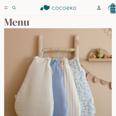
Nombr
total
d’artic
dans 
panier:
Menu