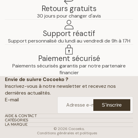
Retours gratuits
30 jours pour changer d'avis
Support réactif
Support personnalisé du lundi au vendredi de 9h à 17H
Paiement sécurisé
Paiements sécurisés garantis par notre partenaire
Politique de confidentialité
financier
Envie de suivre Cocoeko ?
Mentions légales
Inscrivez-vous à notre newsletter et recevez nos
Conditions générales de vente
dernières actualités.
Politique d’expédition
E-mail
S’inscrire
Politique de remboursement
Coordonnées
AIDE & CONTACT
CATÉGORIES
Conditions d’utilisation
LA MARQUE
© 2026
Cocoeko
,
Conditions générales et politiques