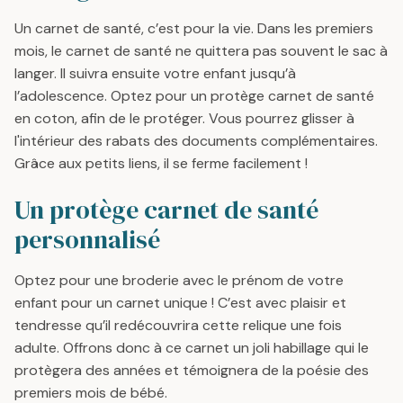
R
A
Un carnet de santé, c’est pour la vie. Dans les premiers
P
R
mois, le carnet de santé ne quittera pas souvent le sac à
R
P
I
R
langer. Il suivra ensuite votre enfant jusqu’à
C
I
l’adolescence. Optez pour un protège carnet de santé
E
C
en coton, afin de le protéger. Vous pourrez glisser à
2
E
l'intérieur des rabats des documents complémentaires.
5
2
Grâce aux petits liens, il se ferme facilement !
€
5
€
Un protège carnet de santé
personnalisé
Optez pour une broderie avec le prénom de votre
enfant pour un carnet unique ! C’est avec plaisir et
tendresse qu’il redécouvrira cette relique une fois
adulte. Offrons donc à ce carnet un joli habillage qui le
protègera des années et témoignera de la poésie des
premiers mois de bébé.