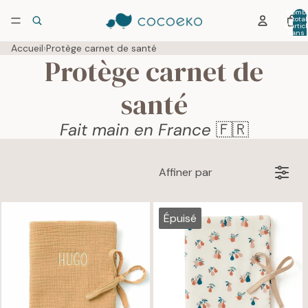
Nombr
total
d’artic
dans 
panier:
Accueil
›
Protège carnet de santé
Protège carnet de
santé
Fait main en France
🇫🇷
Affiner par
Épuisé