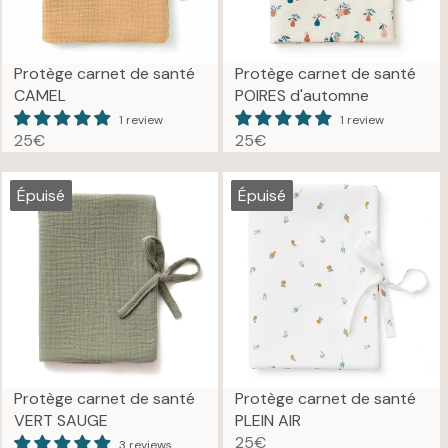
Protège carnet de santé
Protège carnet de santé
CAMEL
POIRES d'automne
1 review
1 review
25€
25€
R
R
E
E
G
G
Épuisé
Épuisé
U
U
L
L
A
A
R
R
P
P
R
R
I
I
C
C
E
E
Protège carnet de santé
Protège carnet de santé
2
2
VERT SAUGE
PLEIN AIR
5
5
25€
3 reviews