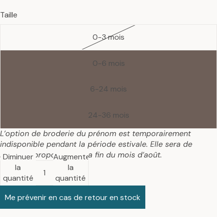
Taille
0-3 mois
0-6 mois
6-24 mois
24-36 mois
L’option de broderie du prénom est temporairement
indisponible pendant la période estivale. Elle sera de
nouveau proposée dès la fin du mois d’août.
Diminuer
Augmenter
la
la
quantité
quantité
Me prévenir en cas de retour en stock