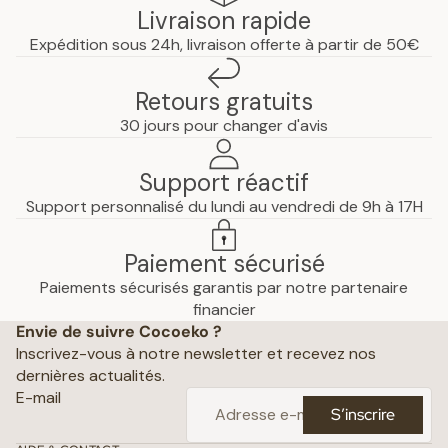
Livraison rapide
Expédition sous 24h, livraison offerte à partir de 50€
Retours gratuits
30 jours pour changer d'avis
Support réactif
Support personnalisé du lundi au vendredi de 9h à 17H
Paiement sécurisé
Paiements sécurisés garantis par notre partenaire
Politique de confidentialité
financier
Envie de suivre Cocoeko ?
Mentions légales
Inscrivez-vous à notre newsletter et recevez nos
Conditions générales de vente
dernières actualités.
Politique d’expédition
E-mail
S’inscrire
Politique de remboursement
Coordonnées