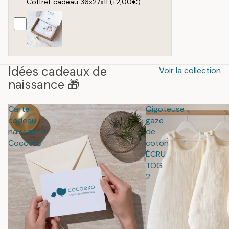
Coffret cadeau 36x27x11
(+2,00€)
Idées cadeaux de
Voir la collection
naissance 🎁
Carte
Gigoteuse
cadeau
gaze
naissance
de
Cocoeko
coton
ÉCRU
TOG
2