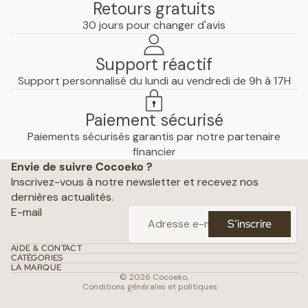
Retours gratuits
30 jours pour changer d'avis
Support réactif
Support personnalisé du lundi au vendredi de 9h à 17H
Paiement sécurisé
Paiements sécurisés garantis par notre partenaire
Politique de confidentialité
financier
Envie de suivre Cocoeko ?
Mentions légales
Inscrivez-vous à notre newsletter et recevez nos
Conditions générales de vente
dernières actualités.
Politique d’expédition
E-mail
S’inscrire
Politique de remboursement
Coordonnées
AIDE & CONTACT
CATÉGORIES
Conditions d’utilisation
LA MARQUE
© 2026
Cocoeko
,
Conditions générales et politiques