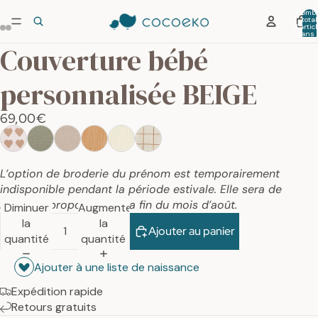
Nombr
total
d’artic
dans 
panier:
Couverture bébé
personnalisée BEIGE
69,00€
L’option de broderie du prénom est temporairement
indisponible pendant la période estivale. Elle sera de
nouveau proposée dès la fin du mois d’août.
Diminuer
Augmenter
la
la
Ajouter au panier
quantité
quantité
Ajouter à une liste de naissance
Expédition rapide
Retours gratuits