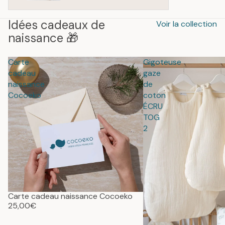
Idées cadeaux de
Voir la collection
naissance 🎁
Carte
Gigoteuse
cadeau
gaze
naissance
de
Cocoeko
coton
ÉCRU
TOG
2
Carte cadeau naissance Cocoeko
25,00€