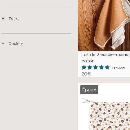
Taille
Couleur
Lot de 2 essuie-mains
coton
1 review
20€
R
E
G
Épuisé
U
L
A
R
P
R