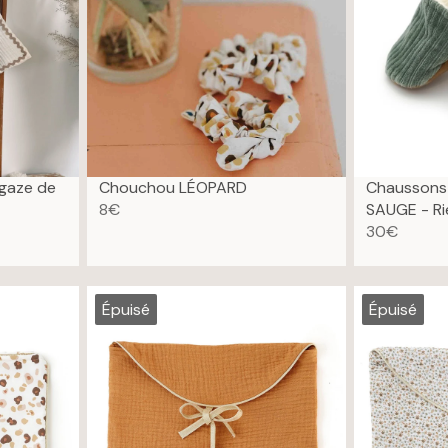
 gaze de
Chouchou LÉOPARD
Chaussons
8€
SAUGE - Ri
R
30€
E
R
G
E
U
G
L
U
Épuisé
Épuisé
A
L
R
A
P
R
R
P
I
R
C
I