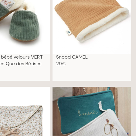
 bébé velours VERT
Snood CAMEL
en Que des Bêtises
29€
R
E
G
U
L
A
R
P
R
I
C