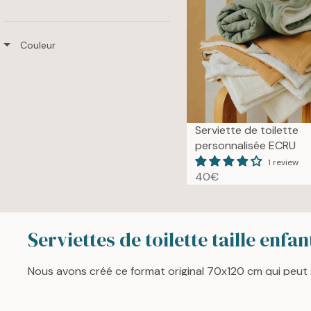
Couleur
Serviette de toilette
personnalisée ECRU
1 review
40€
R
E
G
U
Serviettes de toilette taille enfan
L
A
Nous avons créé ce format original 70x120 cm qui peut s
R
serviette!
P
R