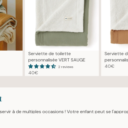
Serviette de toilette
Serviette d
personnalisée VERT SAUGE
personnal
40€
2 reviews
R
40€
E
R
G
E
U
G
L
U
t
A
L
R
A
ervir à de multiples occasions ! Votre enfant peut se l'appro
P
R
R
P
I
R