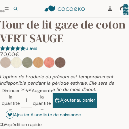
Nombr
total
d’artic
dans 
panier:
Tour de lit gaze de coton
VERT SAUGE
6 avis
70,00€
L’option de broderie du prénom est temporairement
indisponible pendant la période estivale. Elle sera de
nouveau proposée dès la fin du mois d’août.
Diminuer
Augmenter
la
la
Ajouter au panier
quantité
quantité
Ajouter à une liste de naissance
Expédition rapide