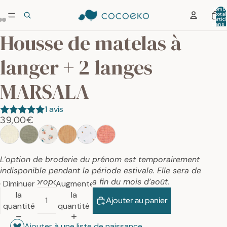
Nombr
total
d’artic
dans 
panier:
Housse de matelas à
langer + 2 langes
MARSALA
1 avis
39,00€
L’option de broderie du prénom est temporairement
indisponible pendant la période estivale. Elle sera de
nouveau proposée dès la fin du mois d’août.
Diminuer
Augmenter
la
la
Ajouter au panier
quantité
quantité
Ajouter à une liste de naissance