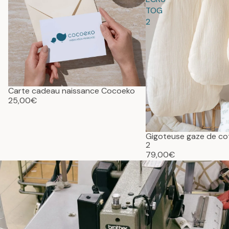
TOG
2
Carte cadeau naissance Cocoeko
25,00€
Gigoteuse gaze de c
2
79,00€