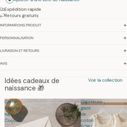
Expédition rapide
Retours gratuits
INFORMATIONS PRODUIT
PERSONNALISATION
LIVRAISON ET RETOURS
AVIS
Idées cadeaux de
Voir la collection
naissance 🎁
Carte
Gigoteuse
cadeau
gaze
naissance
de
Cocoeko
coton
ÉCRU