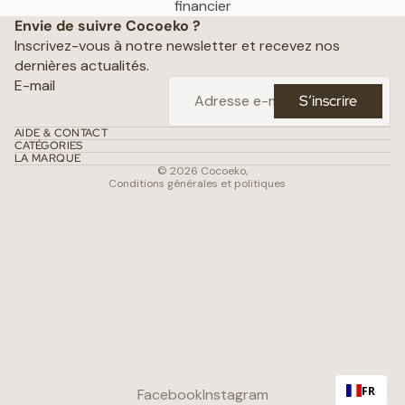
Politique de confidentialité
financier
Envie de suivre Cocoeko ?
Mentions légales
Inscrivez-vous à notre newsletter et recevez nos
Conditions générales de vente
dernières actualités.
Politique d’expédition
E-mail
S’inscrire
Politique de remboursement
Coordonnées
AIDE & CONTACT
CATÉGORIES
Conditions d’utilisation
LA MARQUE
© 2026
Cocoeko
,
Conditions générales et politiques
FR
Facebook
Instagram