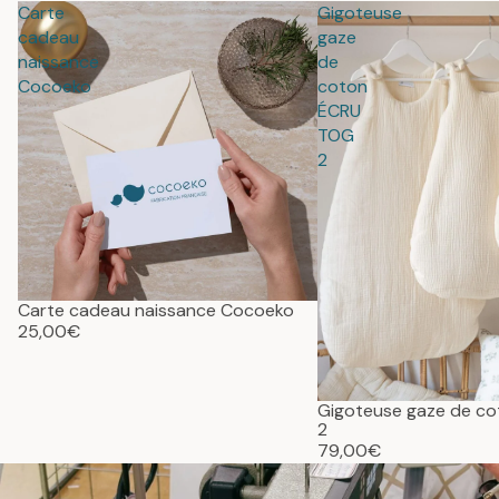
Carte
Gigoteuse
cadeau
gaze
naissance
de
Cocoeko
coton
ÉCRU
TOG
2
Carte cadeau naissance Cocoeko
25,00€
Gigoteuse gaze de c
2
79,00€