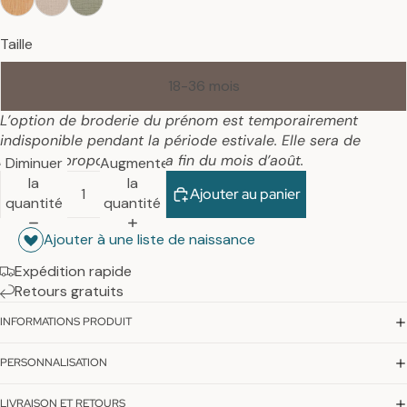
Taille
18-36 mois
L’option de broderie du prénom est temporairement
indisponible pendant la période estivale. Elle sera de
nouveau proposée dès la fin du mois d’août.
Diminuer
Augmenter
la
la
Ajouter au panier
quantité
quantité
Ajouter à une liste de naissance
Expédition rapide
Retours gratuits
INFORMATIONS PRODUIT
PERSONNALISATION
LIVRAISON ET RETOURS