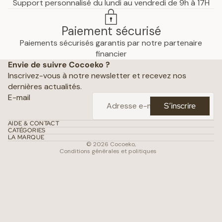
Support personnalisé du lundi au vendredi de 9h à 17H
Paiement sécurisé
Paiements sécurisés garantis par notre partenaire
Politique de confidentialité
financier
Envie de suivre Cocoeko ?
Mentions légales
Inscrivez-vous à notre newsletter et recevez nos
Conditions générales de vente
dernières actualités.
Politique d’expédition
E-mail
S’inscrire
Politique de remboursement
Coordonnées
AIDE & CONTACT
CATÉGORIES
Conditions d’utilisation
LA MARQUE
© 2026
Cocoeko
,
Conditions générales et politiques