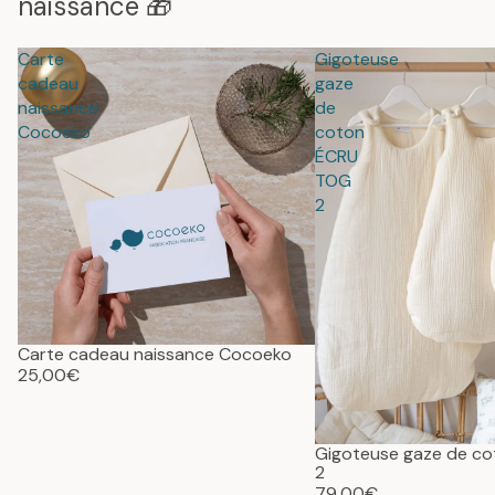
naissance 🎁
Carte
Gigoteuse
cadeau
gaze
naissance
de
Cocoeko
coton
ÉCRU
TOG
2
Carte cadeau naissance Cocoeko
25,00€
Gigoteuse gaze de c
2
79,00€