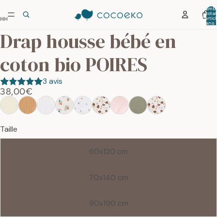
Nombr
total
d’artic
dans 
panier:
Drap housse bébé en
coton bio POIRES
3 avis
38,00€
Taille
60x120 cm
70x140 cm
90x190 cm