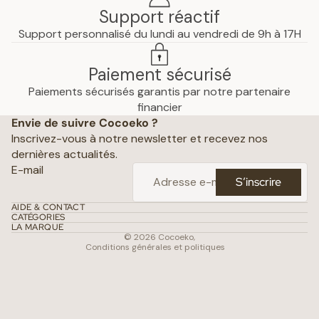
Support réactif
Support personnalisé du lundi au vendredi de 9h à 17H
Paiement sécurisé
Paiements sécurisés garantis par notre partenaire
Politique de confidentialité
financier
Envie de suivre Cocoeko ?
Mentions légales
Inscrivez-vous à notre newsletter et recevez nos
Conditions générales de vente
dernières actualités.
Politique d’expédition
E-mail
S’inscrire
Politique de remboursement
Coordonnées
AIDE & CONTACT
CATÉGORIES
Conditions d’utilisation
LA MARQUE
© 2026
Cocoeko
,
Conditions générales et politiques