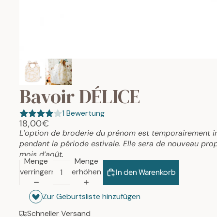
Bavoir DÉLICE
1 Bewertung
18,00€
L’option de broderie du prénom est temporairement i
pendant la période estivale. Elle sera de nouveau prop
mois d’août.
Menge
Menge
verringern
erhöhen
In den Warenkorb
Zur Geburtsliste hinzufügen
Schneller Versand