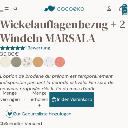
Gesamtz
der Arti
im
Warenko
0
Wickelauflagenbezug + 2
Windeln MARSALA
1 Bewertung
39,00€
L’option de broderie du prénom est temporairement
indisponible pendant la période estivale. Elle sera de
nouveau proposée dès la fin du mois d’août.
Menge
Menge
verringern
erhöhen
In den Warenkorb
Zur Geburtsliste hinzufügen
Schneller Versand