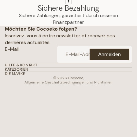
Sichere Bezahlung
Sichere Zahlungen, garantiert durch unseren
hutzerklärung
Finanzpartner
Möchten Sie Cocoeko folgen?
che Hinweise
Inscrivez-vous à notre newsletter et recevez nos
ine Geschäftsbedingungen
dernières actualités.
ichtlinien
E-Mail
Anmelden
attungsrichtlinie
daten
HILFE & KONTAKT
KATEGORIEN
gsbedingungen
DIE MARKE
© 2026
Cocoeko
,
Allgemeine Geschäftsbedingungen und Richtlinien