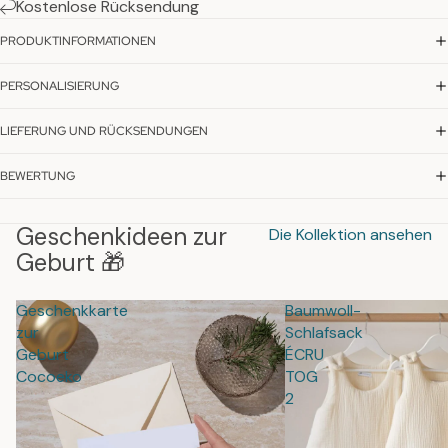
Kostenlose Rücksendung
PRODUKTINFORMATIONEN
PERSONALISIERUNG
LIEFERUNG UND RÜCKSENDUNGEN
BEWERTUNG
Geschenkideen zur
Die Kollektion ansehen
Geburt 🎁
Geschenkkarte
Baumwoll-
zur
Schlafsack
Geburt
ÉCRU
Cocoeko
TOG
2