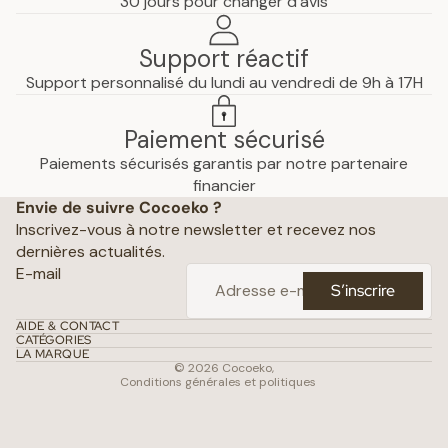
30 jours pour changer d'avis
Support réactif
Support personnalisé du lundi au vendredi de 9h à 17H
Paiement sécurisé
Paiements sécurisés garantis par notre partenaire
Politique de confidentialité
financier
Envie de suivre Cocoeko ?
Mentions légales
Inscrivez-vous à notre newsletter et recevez nos
Conditions générales de vente
dernières actualités.
Politique d’expédition
E-mail
S’inscrire
Politique de remboursement
Coordonnées
AIDE & CONTACT
CATÉGORIES
Conditions d’utilisation
LA MARQUE
© 2026
Cocoeko
,
Conditions générales et politiques