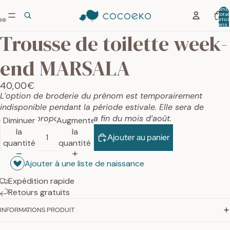
Nombr
total
d’artic
dans 
panier:
Trousse de toilette week-
end MARSALA
40,00€
L’option de broderie du prénom est temporairement
indisponible pendant la période estivale. Elle sera de
nouveau proposée dès la fin du mois d’août.
Diminuer
Augmenter
la
la
Ajouter au panier
quantité
quantité
Ajouter à une liste de naissance
Expédition rapide
Retours gratuits
INFORMATIONS PRODUIT