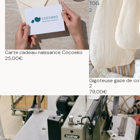
TOG
2
Carte cadeau naissance Cocoeko
25,00€
Gigoteuse gaze de c
2
79,00€