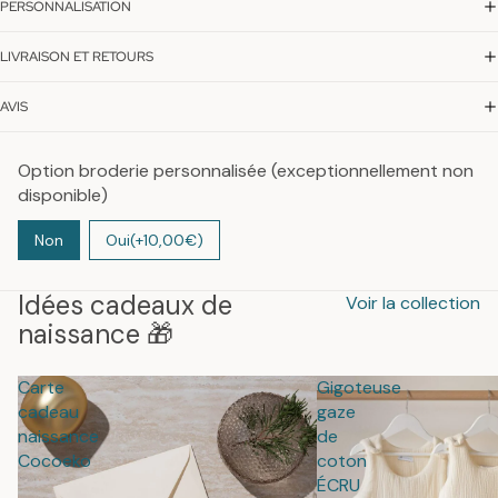
PERSONNALISATION
LIVRAISON ET RETOURS
AVIS
Option broderie personnalisée (exceptionnellement non
disponible)
Non
Oui
(+10,00€)
Idées cadeaux de
Voir la collection
naissance 🎁
Carte
Gigoteuse
cadeau
gaze
naissance
de
Cocoeko
coton
ÉCRU