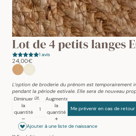
Lot de 4 petits langes
1 avis
24,00€
L’option de broderie du prénom est temporairement i
pendant la période estivale. Elle sera de nouveau prop
mois d’août.
Diminuer
Augmenter
la
la
Me prévenir en cas de retour
quantité
quantité
Ajouter à une liste de naissance