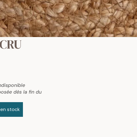
 ECRU
ndisponible
osée dès la fin du
 en stock