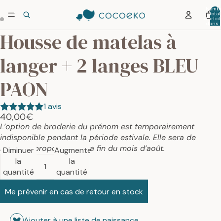
Nombr
total
d’artic
dans 
panier:
Housse de matelas à
langer + 2 langes BLEU
PAON
1 avis
40,00€
L’option de broderie du prénom est temporairement
indisponible pendant la période estivale. Elle sera de
nouveau proposée dès la fin du mois d’août.
Diminuer
Augmenter
la
la
quantité
quantité
Me prévenir en cas de retour en stock
Ajouter à une liste de naissance