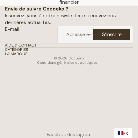
Politique de confidentialité
financier
Envie de suivre Cocoeko ?
Mentions légales
Inscrivez-vous à notre newsletter et recevez nos
Conditions générales de vente
dernières actualités.
Politique d’expédition
E-mail
S’inscrire
Politique de remboursement
Coordonnées
AIDE & CONTACT
CATÉGORIES
Conditions d’utilisation
LA MARQUE
© 2026
Cocoeko
,
Conditions générales et politiques
FR
Facebook
Instagram