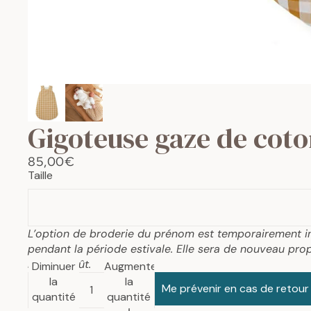
Gigoteuse gaze de co
85,00€
Taille
L’option de broderie du prénom est temporairement i
pendant la période estivale. Elle sera de nouveau prop
mois d’août.
Diminuer
Augmenter
la
la
Me prévenir en cas de retour
quantité
quantité