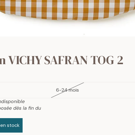
ton VICHY SAFRAN TOG 2
6-24 mois
ndisponible
osée dès la fin du
 en stock