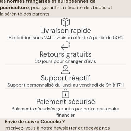
les
normes françaises et européennes de
puériculture
, pour garantir la sécurité des bébés et
la sérénité des parents.
Livraison rapide
Expédition sous 24h, livraison offerte à partir de 50€
Retours gratuits
30 jours pour changer d'avis
Support réactif
Support personnalisé du lundi au vendredi de 9h à 17H
Paiement sécurisé
Paiements sécurisés garantis par notre partenaire
Politique de confidentialité
financier
Envie de suivre Cocoeko ?
Mentions légales
Inscrivez-vous à notre newsletter et recevez nos
Conditions générales de vente