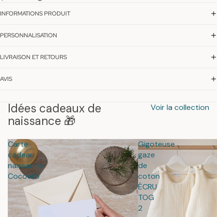
INFORMATIONS PRODUIT
PERSONNALISATION
LIVRAISON ET RETOURS
AVIS
Idées cadeaux de
Voir la collection
naissance 🎁
Carte
Gigoteuse
cadeau
gaze
naissance
de
Cocoeko
coton
ÉCRU
TOG
2