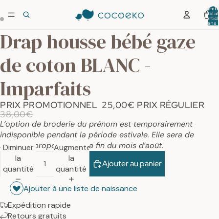
Nombr
total
d’artic
dans 
panier:
Drap housse bébé gaze
de coton BLANC -
Imparfaits
PRIX PROMOTIONNEL
25,00€
PRIX RÉGULIER
38,00€
L’option de broderie du prénom est temporairement
indisponible pendant la période estivale. Elle sera de
nouveau proposée dès la fin du mois d’août.
Diminuer
Augmenter
la
la
Ajouter au panier
quantité
quantité
Ajouter à une liste de naissance
Expédition rapide
Retours gratuits