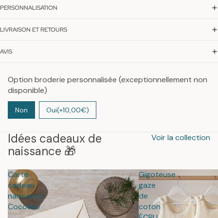
PERSONNALISATION
LIVRAISON ET RETOURS
AVIS
Option broderie personnalisée (exceptionnellement non
disponible)
Non
Oui
(+10,00€)
Idées cadeaux de
Voir la collection
naissance 🎁
Carte
Gigoteuse
cadeau
gaze
naissance
de
Cocoeko
coton
ÉCRU