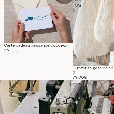
TOG
2
Carte cadeau naissance Cocoeko
25,00€
Gigoteuse gaze de c
2
79,00€