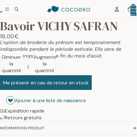
Nombr
total
d’artic
dans 
panier:
Bavoir VICHY SAFRAN
18,00€
L’option de broderie du prénom est temporairement
indisponible pendant la période estivale. Elle sera de
nouveau proposée dès la fin du mois d’août.
Diminuer
Augmenter
la
la
quantité
quantité
Me prévenir en cas de retour en stock
Ajouter à une liste de naissance
Expédition rapide
Retours gratuits
INFORMATIONS PRODUIT