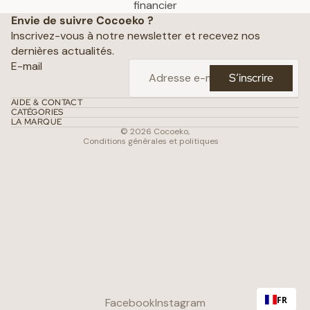
Politique de confidentialité
financier
Envie de suivre Cocoeko ?
Mentions légales
Inscrivez-vous à notre newsletter et recevez nos
Conditions générales de vente
dernières actualités.
Politique d’expédition
E-mail
S’inscrire
Politique de remboursement
Coordonnées
AIDE & CONTACT
CATÉGORIES
Conditions d’utilisation
LA MARQUE
© 2026
Cocoeko
,
Conditions générales et politiques
FR
Facebook
Instagram