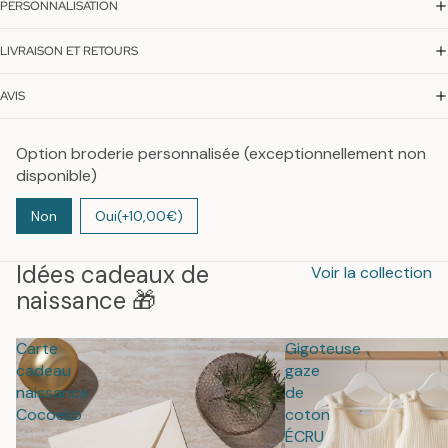
PERSONNALISATION
LIVRAISON ET RETOURS
AVIS
Option broderie personnalisée (exceptionnellement non
disponible)
Non
Oui
(+10,00€)
Idées cadeaux de
Voir la collection
naissance 🎁
Carte
Gigoteuse
cadeau
gaze
naissance
de
Cocoeko
coton
ÉCRU