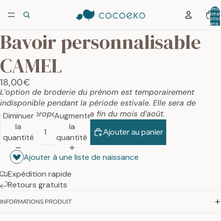
Nombr
total
d’artic
dans 
panier:
Bavoir personnalisable
CAMEL
18,00€
L’option de broderie du prénom est temporairement
indisponible pendant la période estivale. Elle sera de
nouveau proposée dès la fin du mois d’août.
Diminuer
Augmenter
la
la
Ajouter au panier
quantité
quantité
Ajouter à une liste de naissance
Expédition rapide
Retours gratuits
INFORMATIONS PRODUIT