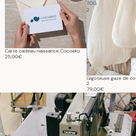
TOG
2
Carte cadeau naissance Cocoeko
25,00€
Gigoteuse gaze de c
2
79,00€