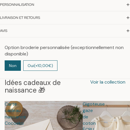
PERSONNALISATION
LIVRAISON ET RETOURS
AVIS
Option broderie personnalisée (exceptionnellement non
disponible)
Non
Oui
(+10,00€)
Idées cadeaux de
Voir la collection
naissance 🎁
Carte
Gigoteuse
cadeau
gaze
naissance
de
Cocoeko
coton
ÉCRU