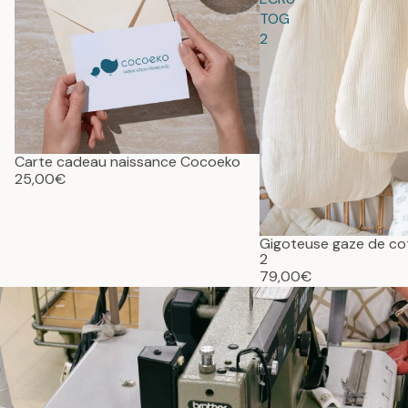
TOG
2
Carte cadeau naissance Cocoeko
25,00€
Gigoteuse gaze de c
2
79,00€