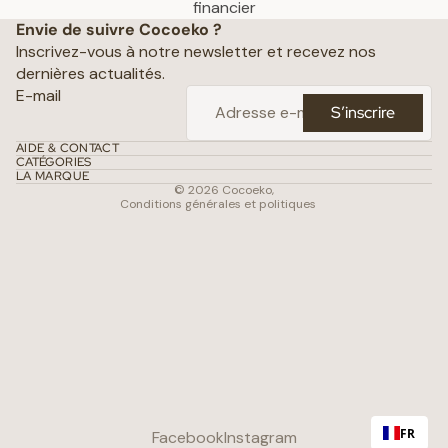
Politique de confidentialité
financier
Envie de suivre Cocoeko ?
Mentions légales
Inscrivez-vous à notre newsletter et recevez nos
Conditions générales de vente
dernières actualités.
Politique d’expédition
E-mail
S’inscrire
Politique de remboursement
Coordonnées
AIDE & CONTACT
CATÉGORIES
Conditions d’utilisation
LA MARQUE
© 2026
Cocoeko
,
Conditions générales et politiques
FR
Facebook
Instagram