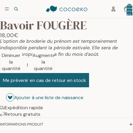
Nombr
total
d’artic
dans 
panier:
Bavoir FOUGÈRE
18,00€
L’option de broderie du prénom est temporairement
indisponible pendant la période estivale. Elle sera de
nouveau proposée dès la fin du mois d’août.
Diminuer
Augmenter
la
la
quantité
quantité
Me prévenir en cas de retour en stock
Ajouter à une liste de naissance
Expédition rapide
Retours gratuits
INFORMATIONS PRODUIT