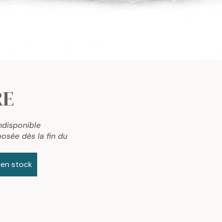
RE
ndisponible
osée dès la fin du
 en stock