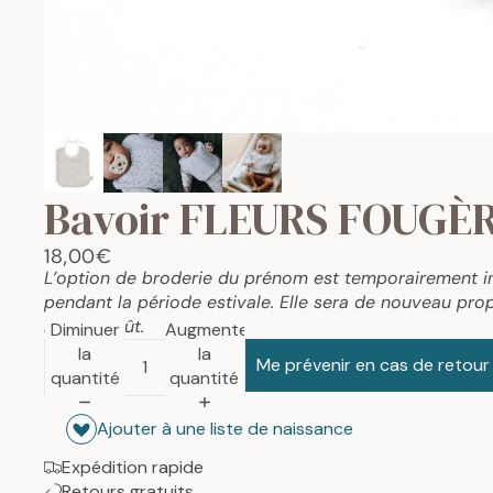
Bavoir FLEURS FOUGÈ
18,00€
L’option de broderie du prénom est temporairement i
pendant la période estivale. Elle sera de nouveau prop
mois d’août.
Diminuer
Augmenter
la
la
Me prévenir en cas de retour
quantité
quantité
Ajouter à une liste de naissance
Expédition rapide
Retours gratuits