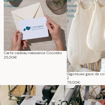
naissance
de
Cocoeko
coton
ÉCRU
TOG
2
Carte cadeau naissance Cocoeko
25,00€
Gigoteuse gaze de c
2
79,00€