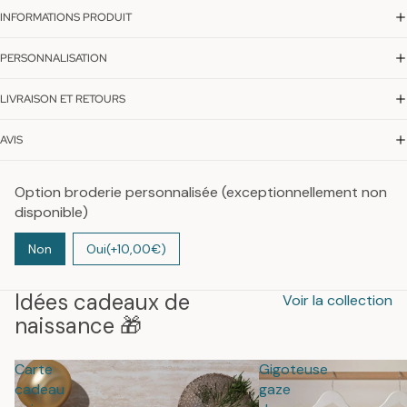
INFORMATIONS PRODUIT
PERSONNALISATION
LIVRAISON ET RETOURS
AVIS
Option broderie personnalisée (exceptionnellement non
disponible)
Non
Oui
(+10,00€)
Idées cadeaux de
Voir la collection
naissance 🎁
Carte
Gigoteuse
cadeau
gaze