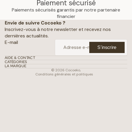
Paiement sécurisé
Paiements sécurisés garantis par notre partenaire
Politique de confidentialité
financier
Envie de suivre Cocoeko ?
Mentions légales
Inscrivez-vous à notre newsletter et recevez nos
Conditions générales de vente
dernières actualités.
Politique d’expédition
E-mail
S’inscrire
Politique de remboursement
Coordonnées
AIDE & CONTACT
CATÉGORIES
Conditions d’utilisation
LA MARQUE
© 2026
Cocoeko
,
Conditions générales et politiques