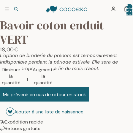
Nombr
total
d’artic
dans 
panier:
Bavoir coton enduit
VERT
18,00€
L’option de broderie du prénom est temporairement
indisponible pendant la période estivale. Elle sera de
nouveau proposée dès la fin du mois d’août.
Diminuer
Augmenter
la
la
quantité
quantité
Me prévenir en cas de retour en stock
Ajouter à une liste de naissance
Expédition rapide
Retours gratuits