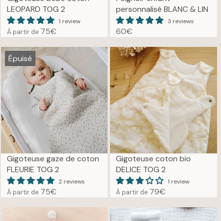
6
5
LEOPARD TOG 2
personnalisé BLANC & LIN
9
€
1 review
3 reviews
€
75€
60€
À partir de
R
R
E
E
G
G
Épuisé
U
U
L
L
A
A
R
R
P
P
R
R
I
I
C
C
E
E
Gigoteuse gaze de coton
Gigoteuse coton bio
7
6
FLEURIE TOG 2
DELICE TOG 2
5
0
2 reviews
1 review
€
€
75€
79€
À partir de
À partir de
R
R
E
E
G
G