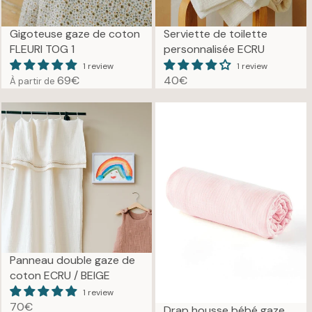
€
C
E
Gigoteuse gaze de coton
Serviette de toilette
2
FLEURI TOG 1
personnalisée ECRU
1
1 review
1 review
€
69€
40€
À partir de
R
R
E
E
G
G
U
U
L
L
A
A
R
R
P
P
R
R
I
I
C
C
E
E
Panneau double gaze de
6
4
coton ECRU / BEIGE
9
0
1 review
€
€
70€
Drap housse bébé gaze