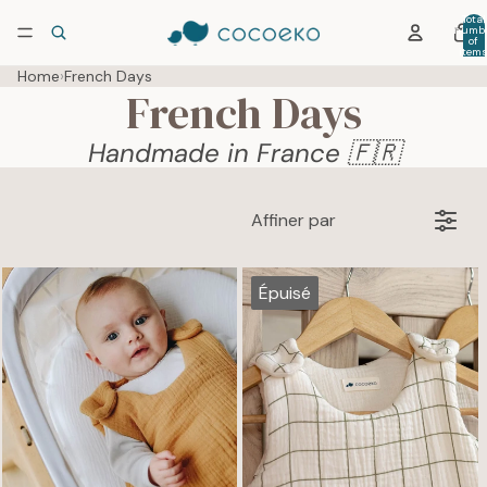
Total
numb
of
item
in car
0
Home
›
French Days
French Days
Handmade in France 🇫🇷
Affiner par
Épuisé