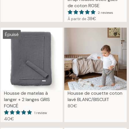
R
de coton ROSE
E
G
2 reviews
38€
À partir de
U
R
L
E
A
G
Épuisé
R
U
P
L
R
A
I
R
C
P
E
R
7
I
0
C
€
E
Housse de matelas à
Housse de couette coton
3
langer + 2 langes GRIS
lavé BLANC/BISCUIT
8
FONCÉ
80€
R
€
1 review
E
40€
G
R
U
E