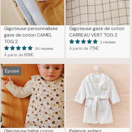
Gigoteuse personnalisée
Gigoteuse gaze de coton
gaze de coton CAMEL
CARREAU VERT TOG 2
TOG 2
2 reviews
75€
À partir de
20 reviews
R
69€
À partir de
R
E
E
G
G
U
Épuisé
U
L
L
A
A
R
R
P
P
R
R
I
I
C
C
E
E
7
Gigoteuse bébé coton
Peignoir enfant