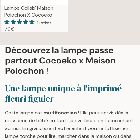
Lampe Collab' Maison
Polochon X Cocoeko
1 review
79€
R
E
G
Découvrez la lampe passe
U
partout Cocoeko x Maison
L
A
Polochon !
R
P
Une lampe unique à l'imprimé
R
I
fleuri figuier
C
E
Cette lampe est
multifonction
! Elle peut servir dès la
7
naissance de bébé en tant que veilleuse en l'accrochant
9
€
au mur. En grandissant votre enfant pourra l'utiliser en
lampe torche pour lire, marcher dans la maison ou dans