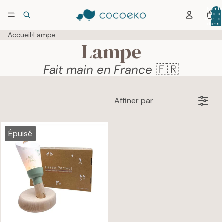
Nombr
total
d’artic
dans 
panier:
Accueil
›
Lampe
Lampe
Fait main en France
🇫🇷
Affiner par
Épuisé