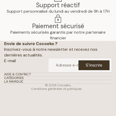
Support réactif
Support personnalisé du lundi au vendredi de 9h à 17H
Paiement sécurisé
Paiements sécurisés garantis par notre partenaire
Politique de confidentialité
financier
Envie de suivre Cocoeko ?
Mentions légales
Inscrivez-vous à notre newsletter et recevez nos
Conditions générales de vente
dernières actualités.
Politique d’expédition
E-mail
S’inscrire
Politique de remboursement
Coordonnées
AIDE & CONTACT
CATÉGORIES
Conditions d’utilisation
LA MARQUE
© 2026
Cocoeko
,
Conditions générales et politiques