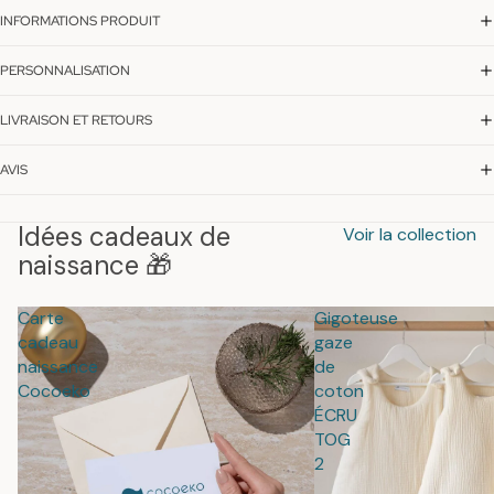
INFORMATIONS PRODUIT
PERSONNALISATION
LIVRAISON ET RETOURS
AVIS
Idées cadeaux de
Voir la collection
naissance 🎁
Carte
Gigoteuse
cadeau
gaze
naissance
de
Cocoeko
coton
ÉCRU
TOG
2