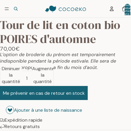
Nombr
total
d’artic
dans 
panier:
Tour de lit en coton bio
POIRES d'automne
70,00€
L’option de broderie du prénom est temporairement
indisponible pendant la période estivale. Elle sera de
nouveau proposée dès la fin du mois d’août.
Diminuer
Augmenter
la
la
quantité
quantité
Me prévenir en cas de retour en stock
Ajouter à une liste de naissance
Expédition rapide
Retours gratuits