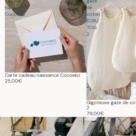
cadeau
gaze
naissance
de
Cocoeko
coton
ÉCRU
TOG
2
Carte cadeau naissance Cocoeko
25,00€
Gigoteuse gaze de c
2
79,00€